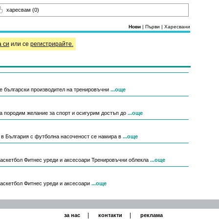
харесвам
(0)
Нови
|
Първи
|
Харесвани
а си
или се
регистрирайте.
е български производител на тренировъчни
...още
ородим желание за спорт и осигурим достъп до
...още
н в България с футболна насоченост се намира в
...още
аскетбол Фитнес уреди и аксесоари Тренировъчни облекла
...още
аскетбол Фитнес уреди и аксесоари
...още
|
|
за нас
контакти
реклама