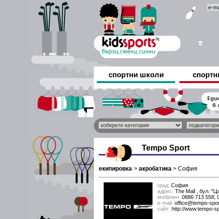
спортни школи
спортн
Tempo Sport
екипировка
>
акробатика
>
София
град:
София
адрес:
The Mall , бул. "
мобилен:
0886 713 558, 
е-mail:
office@tempo-spo
сайт:
http://www.tempo-s