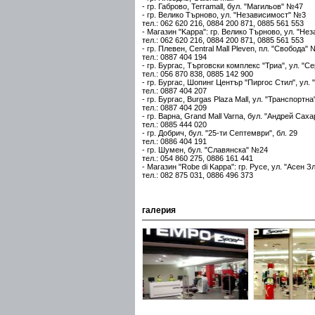
- гр. Габрово, Terramall, бул. "Магильов" №47
- гр. Велико Търново, ул. "Независимост" №3
тел.: 062 620 216, 0884 200 871, 0885 561 553
- Магазин "Kappa": гр. Велико Търново, ул. "Н
тел.: 062 620 216, 0884 200 871, 0885 561 553
- гр. Плевен, Central Mall Pleven, пл. "Свобода"
тел.: 0887 404 194
- гр. Бургас, Търговски комплекс "Триа", ул. "
тел.: 056 870 838, 0885 142 900
- гр. Бургас, Шопинг Център "Пиргос Стил", ул
тел.: 0887 404 207
- гр. Бургас, Burgas Plaza Mall, ул. "Транспортна
тел.: 0887 404 209
- гр. Варна, Grand Mall Varna, бул. "Андрей Сах
тел.: 0885 444 020
- гр. Добрич, бул. "25-ти Септември", бл. 29
тел.: 0886 404 191
- гр. Шумен, бул. "Славянска" №24
тел.: 054 860 275, 0886 161 441
- Магазин "Robe di Kappa": гр. Русе, ул. "Асен 
тел.: 082 875 031, 0886 496 373
галерия