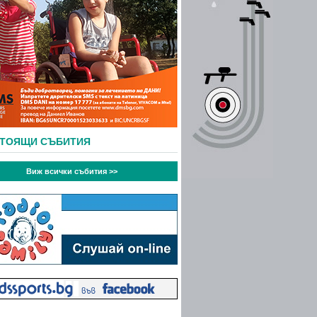
СТОЯЩИ СЪБИТИЯ
Виж всички събития >>