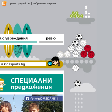
регистрирай се
|
забравена парола
а с увреждания
ревю