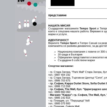
представяне
НАШАТА МИСИЯ
Създадохме магазините
Tempo Sport
и Tempo
които е свързана нашата работа. Вярваме в ща
марки и услуги.
ИДЕНТИЧНОСТ
Веригите
Тempo Sport
и Тempo Casual са разр
компанията се развива динамично, за да дости
Национална компания с повече от 300 
18 града в България
Официален представител и вносител на
Създадени 6 собствени марки
Спортни магазини:
- гр. Стара Загора, "Park Mall" Стара Загора, б
тел.: 0887 404 192
- гр. Стара Загора, Търговски Център "Сити", 
тел.: 0886 703 675
-
гр. София, Kappa Outlet Store, Sofia Outle
тел.: 0886 713 558
-
гр. София, The Mall, бул. "Цариградско шосе
тел.: 0889 860 060
-
Магазин "Kappa": гр. София, The Mall, бул.
тел.: 0885 142 815
- гр. Пловдив, ул. "Перущица" №8
тел.: 0885 075 800
- гр. Пловдив, Galeria Mall