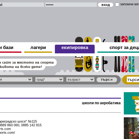
запомни ме
и бази
лагери
екипировка
спорт за дец
школи по акробатика
Цариградско шосе" №115
0889 860 060, 0885 142 815
rts.com
ports.com/