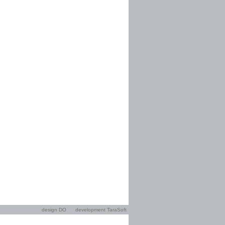
design DO
development TaraSoft