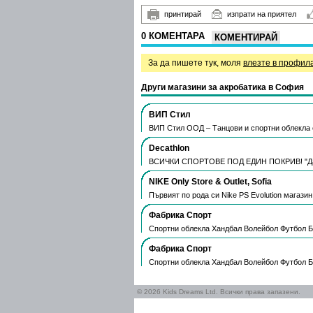
принтирай
изпрати на приятел
0 КОМЕНТАРА
КОМЕНТИРАЙ
За да пишете тук, моля
влезте в профил
Други магазини за акробатика в София
ВИП Стил
ВИП Стил ООД – Танцови и спортни облекла 
Decathlon
ВСИЧКИ СПОРТОВЕ ПОД ЕДИН ПОКРИВ! "Да п
NIKE Only Store & Outlet, Sofia
Първият по рода си Nike PS Evolution магази
Фабрика Спорт
Спортни облекла Хандбал Волейбол Футбол Б
Фабрика Спорт
Спортни облекла Хандбал Волейбол Футбол Б
© 2026 Kids Dreams Ltd. Всички права запазени.