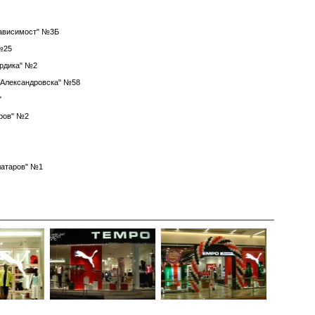
езависимост" №3Б
 №25
Сердика" №2
. "Александровска" №58
"
аров" №2
Златаров" №1