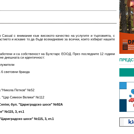
 Casual с внимание към високото качество на услугите и търговията, с
стието и искаме то да бъде всекидневие за всички, които избират нашите
аботени и са собственост на Булстарс ЕООД. През последните 12 години
гне днешната си идентичност:
ПРЕД
служители
 6 световни бранда
ул."Никола Петков" №52
ул. "Цар Симеон Велики" №112
t Center, бул. "Цариградско шосе" №92А
" №115, 3, eт.1
 "Цариградско шосе" №115, 3, eт.1