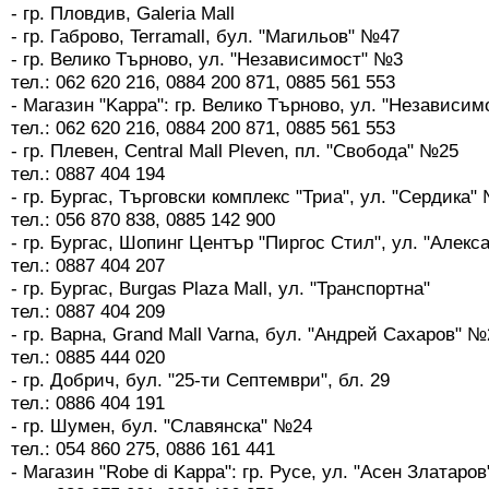
- гр. Пловдив, Galeria Mall
- гр. Габрово, Terramall, бул. "Магильов" №47
- гр. Велико Търново, ул. "Независимост" №3
тел.: 062 620 216, 0884 200 871, 0885 561 553
- Магазин "Kappa": гр. Велико Търново, ул. "Независи
тел.: 062 620 216, 0884 200 871, 0885 561 553
- гр. Плевен, Central Mall Pleven, пл. "Свобода" №25
тел.: 0887 404 194
- гр. Бургас, Търговски комплекс "Триа", ул. "Сердика"
тел.: 056 870 838, 0885 142 900
- гр. Бургас, Шопинг Център "Пиргос Стил", ул. "Алек
тел.: 0887 404 207
- гр. Бургас, Burgas Plaza Mall, ул. "Транспортна"
тел.: 0887 404 209
- гр. Варна, Grand Mall Varna, бул. "Андрей Сахаров" №
тел.: 0885 444 020
- гр. Добрич, бул. "25-ти Септември", бл. 29
тел.: 0886 404 191
- гр. Шумен, бул. "Славянска" №24
тел.: 054 860 275, 0886 161 441
- Магазин "Robe di Kappa": гр. Русе, ул. "Асен Златаро