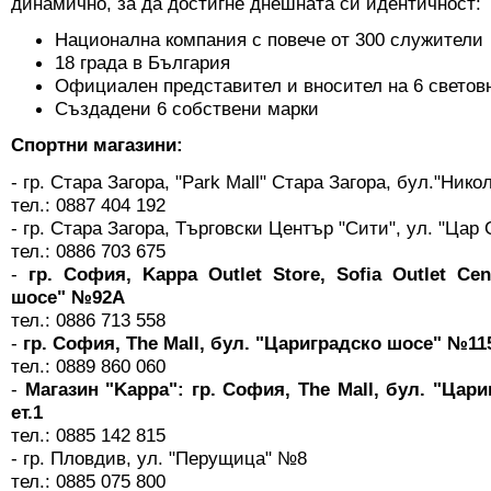
динамично, за да достигне днешната си идентичност:
Национална компания с повече от 300 служители
18 града в България
Официален представител и вносител на 6 светов
Създадени 6 собствени марки
Спортни магазини:
- гр. Стара Загора, "Park Mall" Стара Загора, бул."Ник
тел.: 0887 404 192
- гр. Стара Загора, Търговски Център "Сити", ул. "Ца
тел.: 0886 703 675
-
гр. София, Kappa Outlet Store, Sofia Outlet Cen
шосе" №92А
тел.: 0886 713 558
-
гр. София, The Mall, бул. "Цариградско шосе" №115,
тел.: 0889 860 060
-
Магазин "Kappa": гр. София, The Mall, бул. "Цар
eт.1
тел.: 0885 142 815
- гр. Пловдив, ул. "Перущица" №8
тел.: 0885 075 800