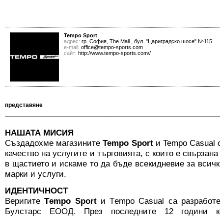
Tempo Sport
адрес:
гр. София, The Mall , бул. "Цариградско шосе" №115
е-mail:
office@tempo-sports.com
сайт:
http://www.tempo-sports.com//
представяне
НАШАТА МИСИЯ
Създадохме магазините
Tempo Sport
и Tempo Casual 
качество на услугите и търговията, с които е свързан
в щастието и искаме то да бъде всекидневие за всичк
марки и услуги.
ИДЕНТИЧНОСТ
Веригите
Тempo Sport
и Тempo Casual са разработе
Булстарс ЕООД. През последните 12 години к