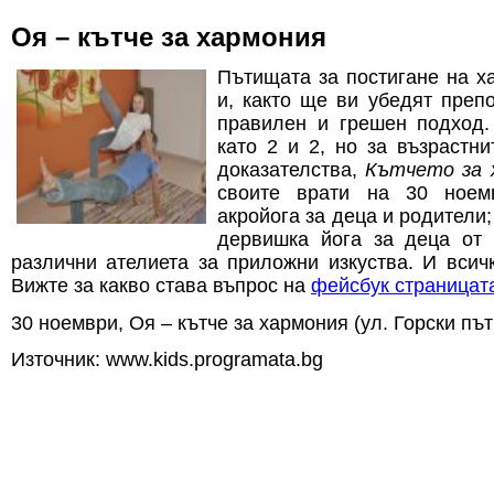
Оя – кътче за хармония
Пътищата за постигане на х
и, както ще ви убедят преп
правилен и грешен подход.
като 2 и 2, но за възрастни
доказателства,
Кътчето за 
своите врати на 30 ноем
акройога за деца и родители;
дервишка йога за деца от 
различни ателиета за приложни изкуства. И всич
Вижте за какво става въпрос на
фейсбук страницат
30 ноември, Оя – кътче за хармония (ул. Горски път
Източник: www.kids.programata.bg