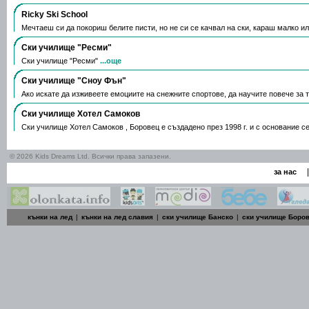
Ricky Ski School
Мечтаеш си да покориш белите писти, но не си се качвал на ски, караш малко и
Ски училище "Ресми"
Ски училище "Ресми"
...още
Ски училище "Сноу Фън"
Ако искате да изживеете емоциите на снежните спортове, да научите повече за 
Ски училище Хотел Самоков
Ски училище Хотел Самоков , Боровец е създадено през 1998 г. и с основание с
© 2026 Kids Dreams Ltd. Всички права запазени.
|
за нас
кънки на лед
|
кънки на лед славия
|
ски училище Банско
|
ски училище Боро