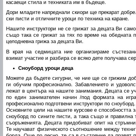
касаещи стила и техниката им в бъдеще.
Дори младите напреднали скиори ще прекарат добре
ски писти и отличните уроци по техника на каране.
Нашите инструктори не се грижат за децата Ви само 
също така се грижат за тях по време на обедната 
целодневна грижа за децата Ви.
В края на седмицата ние организираме състезани
взимат участие и разбира се всяко дете получава се
Сноуборд уроци деца
Можете да бъдете сигурни, че ние ще се грижим до
ги обучим професионално. Забавлението и удоволс
лежат в центъра на нашите занимания. Децата се уч
по един занимателен начин /под формата на игр
професионално подготвени инструктори по сноуборд.
Основните цели на нашите курсове е способността з
сноуборд по сините писти, а така също и правилна 
съоръженията. Децата придобиват опит на стръмни 
Те научават физическото съотношение между техни
борда. Още по лесно, те са в състояние да правят п