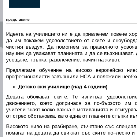
представяне
Идеята на училището ни е да привлечем повече хор
да им покажем удоволствието от ските и сноуборда
чистия въздух. Да помогнем за правилното усвояв
научим да уважават планината и да се възхищават,
усещане, тръпка, развлечение, начин на живот.
Предлагаме обучение на високо европейско нив
професионалисти завършили НСА и положили необх
Детско ски училище (над 4 години)
Децата обожават ските. Те изпитват удоволствие
движението, което допринася за по-бързото им 
учители знаят колко важна е мотивацията и осигуряв
от стрес обстановка, като една от главните стъпки к
Високото ниво на разбиране, съчетано със специал
помагат на децата да свикнат със ските по–лесно и