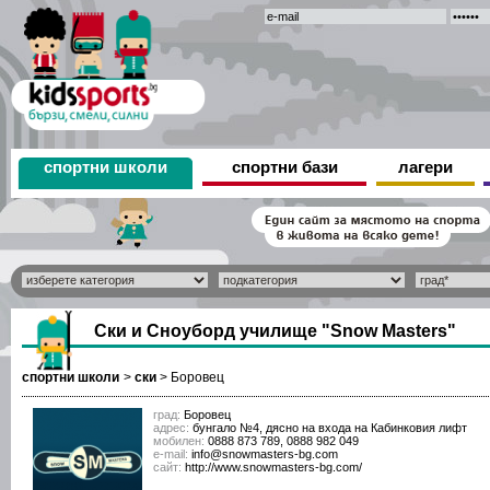
спортни школи
спортни бази
лагери
Ски и Сноуборд училище "Snow Masters"
спортни школи
>
ски
>
Боровец
град:
Боровец
адрес:
бунгало №4, дясно на входа на Кабинковия лифт
мобилен:
0888 873 789, 0888 982 049
е-mail:
info@snowmasters-bg.com
сайт:
http://www.snowmasters-bg.com/