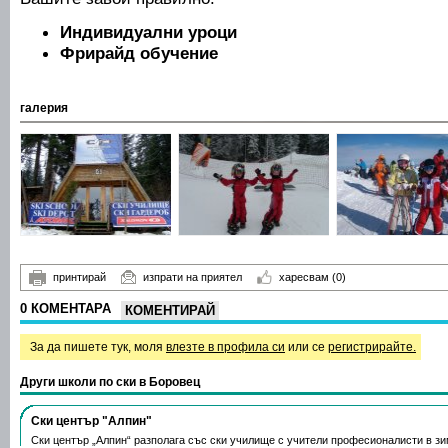
Индивидуални уроци
Фрирайд обучение
галерия
принтирай
изпрати на приятел
харесвам
(0)
0 КОМЕНТАРА
КОМЕНТИРАЙ
За да пишете тук, моля
влезте в профила си
или се
регистрирайте.
Други школи по ски в Боровец
Ски център "Алпин"
Ски център „Алпин“ разполага със ски училище с учители професионалисти в з