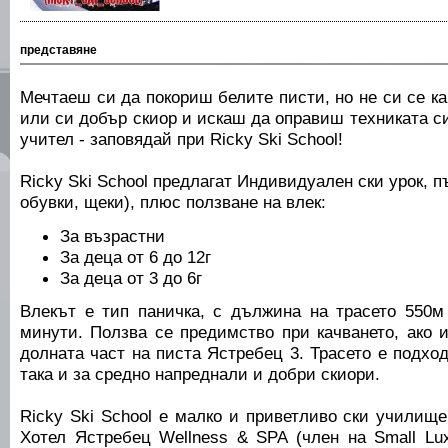
представяне
Мечтаеш си да покориш белите писти, но не си се ка
или си добър скиор и искаш да оправиш техниката си
учител - заповядай при Ricky Ski School!
Ricky Ski School предлагат Индивидуален ски урок, п
обувки, щеки), плюс ползване на влек:
За възрастни
За деца от 6 до 12г
За деца от 3 до 6г
Влекът е тип паничка, с дължина на трасето 550м
минути. Ползва се предимство при качването, ако 
долната част на писта Ястребец 3. Трасето е подхо
така и за средно напреднали и добри скиори.
Ricky Ski School е малкo и приветливo ски училищ
Хотел Ястребец Wellness & SPA (член на Small Luxu