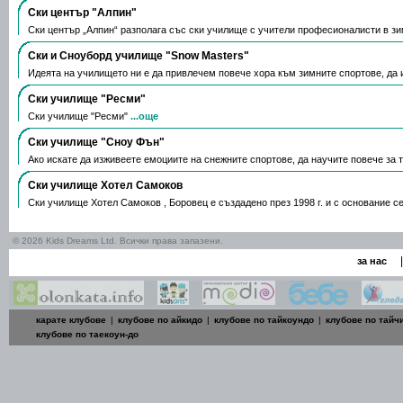
Ски център "Алпин"
Ски център „Алпин“ разполага със ски училище с учители професионалисти в з
Ски и Сноуборд училище "Snow Masters"
Идеята на училището ни е да привлечем повече хора към зимните спортове, да
Ски училище "Ресми"
Ски училище "Ресми"
...още
Ски училище "Сноу Фън"
Ако искате да изживеете емоциите на снежните спортове, да научите повече за 
Ски училище Хотел Самоков
Ски училище Хотел Самоков , Боровец е създадено през 1998 г. и с основание с
© 2026 Kids Dreams Ltd. Всички права запазени.
|
за нас
карате клубове
|
клубове по айкидо
|
клубове по тайкоундо
|
клубове по тайч
клубове по таекоун-до