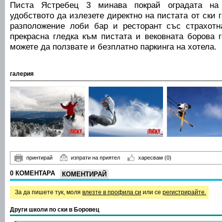
Писта Ястребец 3 минава покрай оградата на 
удобството да излезете директно на пистата от ски 
разположение лоби бар и ресторант със страхотн
прекрасна гледка към пистата и вековната борова 
можете да ползвате и безплатно паркинга на хотела.
галерия
принтирай
изпрати на приятел
харесвам
(0)
0 КОМЕНТАРА
КОМЕНТИРАЙ
За да пишете тук, моля
влезте в профила си
или се
регистрирайте.
Други школи по ски в Боровец