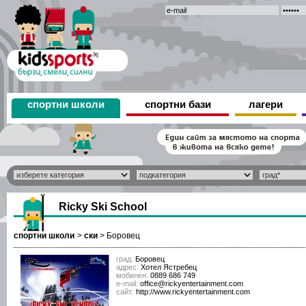
спортни школи
спортни бази
лагери
Ricky Ski School
спортни школи
>
ски
>
Боровец
град:
Боровец
адрес:
Хотел Ястребец
мобилен:
0889 686 749
е-mail:
office@rickyentertainment.com
сайт:
http://www.rickyentertainment.com