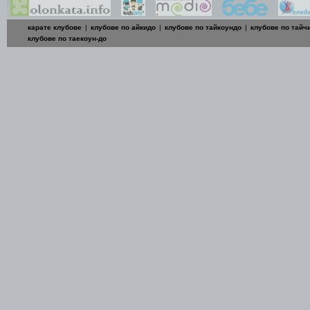
карате клубове
|
клубове по айкидо
|
клубове по тайкоундо
|
клубове по тайч
клубове по таекоун-до