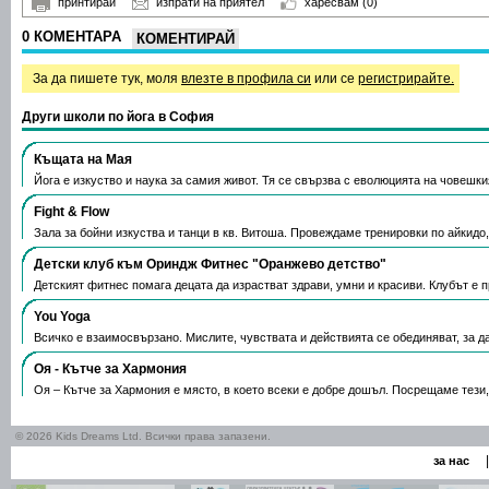
принтирай
изпрати на приятел
харесвам
(0)
0 КОМЕНТАРА
КОМЕНТИРАЙ
За да пишете тук, моля
влезте в профила си
или се
регистрирайте.
Други школи по йога в София
Къщата на Мая
Йога е изкуство и наука за самия живот. Тя се свързва с еволюцията на човешки
Fight & Flow
Зала за бойни изкуства и танци в кв. Витоша. Провеждаме тренировки по айкидо
Детски клуб към Ориндж Фитнес "Оранжево детство"
Детският фитнес помага децата да израстват здрави, умни и красиви. Клубът е 
You Yoga
Всичко е взаимосвързано. Мислите, чувствата и действията се обединяват, за д
Оя - Кътче за Хармония
Оя – Кътче за Хармония е място, в което всеки е добре дошъл. Посрещаме тези
© 2026 Kids Dreams Ltd. Всички права запазени.
|
за нас