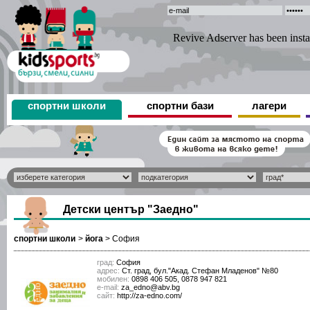
спортни школи
спортни бази
лагери
Детски център "Заедно"
спортни школи
>
йога
>
София
град:
София
адрес:
Ст. град, бул."Акад. Стефан Младенов" №80
мобилен:
0898 406 505, 0878 947 821
е-mail:
za_edno@abv.bg
сайт:
http://za-edno.com/