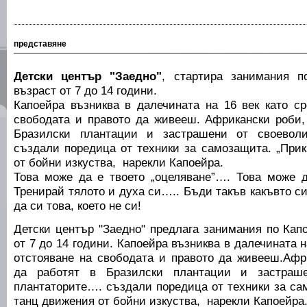
представяне
Детски център "Заедно"
, стартира занимания 
възраст от 7 до 14 години.
Капоейра възниква в далечината на 16 век като ср
свободата и правото да живееш. Африкански роби,
Бразилски плантации и застрашени от своеволи
създали поредица от техники за самозащита. „Прик
от бойни изкуства, нарекли Капоейра.
Това може да е твоето „оцеляване”…. Това може 
Тренирай тялото и духа си….. Бъди такъв какъвто си
да си това, което не си!
Детски център "Заедно" предлага занимания по Кап
от 7 до 14 години. Капоейра възниква в далечината н
отстояване на свободата и правото да живееш.Афр
да работят в Бразилски плантации и застраш
плантаторите…. създали поредица от техники за са
танц движения от бойни изкуства, нарекли Капоейра