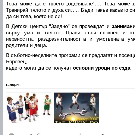
Това може да е твоето „оцеляване”…. Това може 
Тренирай тялото и духа си….. Бъди такъв какъвто си
да си това, което не си!
В Детски център "Заедно" се провеждат и
занимани
върху ума и тялото. Прави съня спокоен и пъ
нервността, раздразнителността и умствената у
родители и деца.
В съботно-неделните програми се предлагат и посеще
Боровец,
където могат да се получат
основни уроци по езда
.
галерия