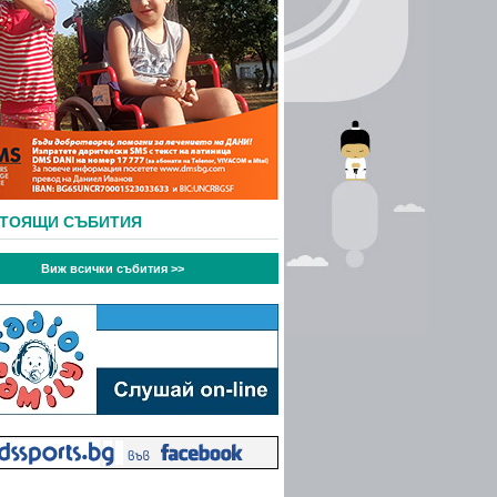
СТОЯЩИ СЪБИТИЯ
Виж всички събития >>