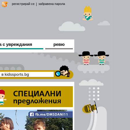
регистрирай се
|
забравена парола
а с увреждания
ревю