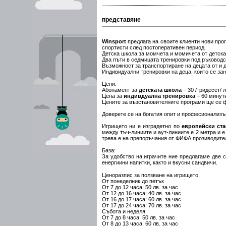
представяне
Winsport
предлага на своите клиенти нови про
спортисти след постоперативен период.
Детска школа за момчета и момичета от детска
Два пъти в седмицата тренировки под ръковод
Възможност за транспортиране на децата от и 
Индивидуални тренировки на деца, които се з
Цени:
Абонамент за
детската школа
– 30 /тридесет/ 
Цена за
индивдуална тренировка
– 60 минут
Цените за възстановителните програми ще се 
Доверете се на богатия опит и професионализъ
Игрището ни е изградетно по
европейски ста
между тъч-линиите и аут-линиите е 2 метра и е 
трева е на препоръчания от ФИФА прозиводит
База:
За удобство на играчите ние предлагаме две с
енергиини напитки, както и вкусни сандвичи.
Ценоразпис за ползване на игрището:
От понеделник до петък
От 7 до 12 часа: 50 лв. за час
От 12 до 16 часа: 40 лв. за час
От 16 до 17 часа: 60 лв. за час
От 17 до 24 часа: 70 лв. за час
Събота и неделя
От 7 до 8 часа: 50 лв. за час
От 8 до 13 часа: 60 лв. за час