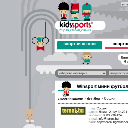
спортни школи
спортн
Winsport мини футбо
спортни школи
>
футбол
>
София
град:
София
адрес:
Люлин 2, с/у бл.221
мобилен:
0883 736 424
е-mail:
info@tereni.bg
сайт:
http://tereni.bg/winspor