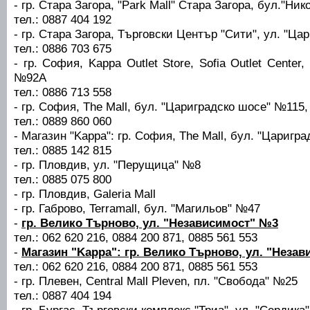
- гр. Стара Загора, "Park Mall" Стара Загора, бул."Ни
тел.: 0887 404 192
- гр. Стара Загора, Търговски Център "Сити", ул. "Ц
тел.: 0886 703 675
- гр. София, Kappa Outlet Store, Sofia Outlet Center
№92А
тел.: 0886 713 558
- гр. София, The Mall, бул. "Цариградско шосе" №115, 
тел.: 0889 860 060
- Магазин "Kappa": гр. София, The Mall, бул. "Царигра
тел.: 0885 142 815
- гр. Пловдив, ул. "Перущица" №8
тел.: 0885 075 800
- гр. Пловдив, Galeria Mall
- гр. Габрово, Terramall, бул. "Магильов" №47
-
гр. Велико Търново, ул. "Независимост" №3
тел.: 062 620 216, 0884 200 871, 0885 561 553
-
Магазин "Kappa": гр. Велико Търново, ул. "Неза
тел.: 062 620 216, 0884 200 871, 0885 561 553
- гр. Плевен, Central Mall Pleven, пл. "Свобода" №25
тел.: 0887 404 194
- гр. Бургас, Търговски комплекс "Триа", ул. "Сердика