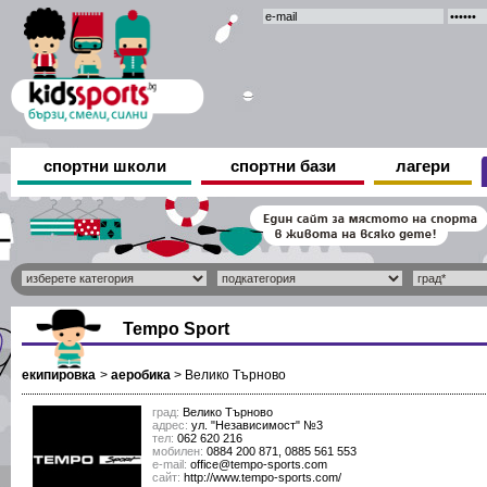
спортни школи
спортни бази
лагери
Tempo Sport
екипировка
>
аеробика
>
Велико Търново
град:
Велико Търново
адрес:
ул. "Независимост" №3
тел:
062 620 216
мобилен:
0884 200 871, 0885 561 553
е-mail:
office@tempo-sports.com
сайт:
http://www.tempo-sports.com/