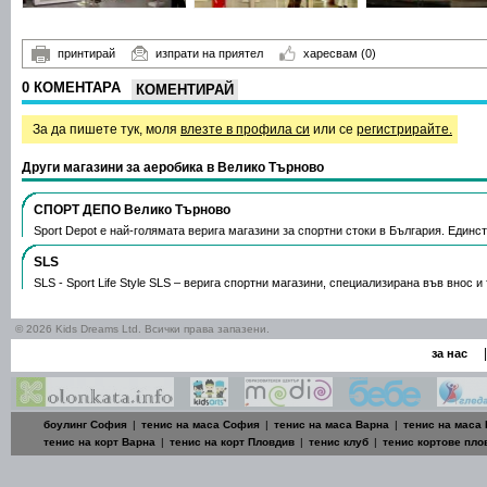
принтирай
изпрати на приятел
харесвам
(0)
0 КОМЕНТАРА
КОМЕНТИРАЙ
За да пишете тук, моля
влезте в профила си
или се
регистрирайте.
Други магазини за аеробика в Велико Търново
СПОРТ ДЕПО Велико Търново
Sport Depot е най-голямата верига магазини за спортни стоки в България. Единс
SLS
SLS - Sport Life Style SLS – верига спортни магазини, специализирана във внос 
© 2026 Kids Dreams Ltd. Всички права запазени.
|
за нас
боулинг София
|
тенис на маса София
|
тенис на маса Варна
|
тенис на маса
тенис на корт Варна
|
тенис на корт Пловдив
|
тенис клуб
|
тенис кортове пло