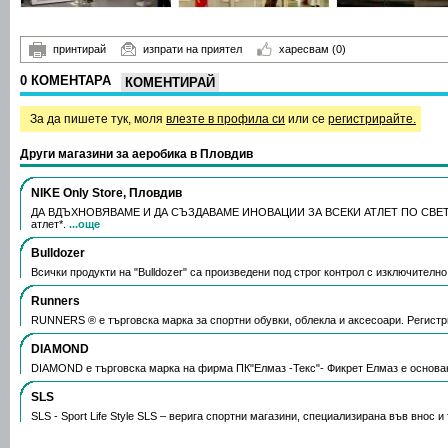
принтирай
изпрати на приятел
харесвам
(0)
0 КОМЕНТАРА
КОМЕНТИРАЙ
За да пишете тук, моля
влезте в профила си
или се
регистрирайте.
Други магазини за аеробика в Пловдив
NIKE Only Store, Пловдив
ДА ВДЪХНОВЯВАМЕ И ДА СЪЗДАВАМЕ ИНОВАЦИИ ЗА ВСЕКИ АТЛЕТ ПО СВЕТА. 
атлет*.
...още
Bulldozer
Всички продукти на "Bulldozer" са произведени под строг контрол с изключителн
Runners
RUNNERS ® е търговска марка за спортни обувки, облекла и аксесоари. Регистр
DIAMOND
DIAMOND е търговска марка на фирма ПК"Елмаз -Текс"- Фикрет Елмаз е основа
SLS
SLS - Sport Life Style SLS – верига спортни магазини, специализирана във внос 