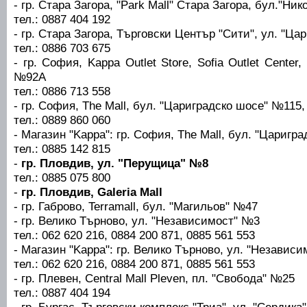
- гр. Стара Загора, "Park Mall" Стара Загора, бул."Ни
тел.: 0887 404 192
- гр. Стара Загора, Търговски Център "Сити", ул. "Ц
тел.: 0886 703 675
- гр. София, Kappa Outlet Store, Sofia Outlet Center
№92А
тел.: 0886 713 558
- гр. София, The Mall, бул. "Цариградско шосе" №115, 
тел.: 0889 860 060
- Магазин "Kappa": гр. София, The Mall, бул. "Царигра
тел.: 0885 142 815
-
гр. Пловдив, ул. "Перущица" №8
тел.: 0885 075 800
-
гр. Пловдив, Galeria Mall
- гр. Габрово, Terramall, бул. "Магильов" №47
- гр. Велико Търново, ул. "Независимост" №3
тел.: 062 620 216, 0884 200 871, 0885 561 553
- Магазин "Kappa": гр. Велико Търново, ул. "Независ
тел.: 062 620 216, 0884 200 871, 0885 561 553
- гр. Плевен, Central Mall Pleven, пл. "Свобода" №25
тел.: 0887 404 194
- гр. Бургас, Търговски комплекс "Триа", ул. "Сердика