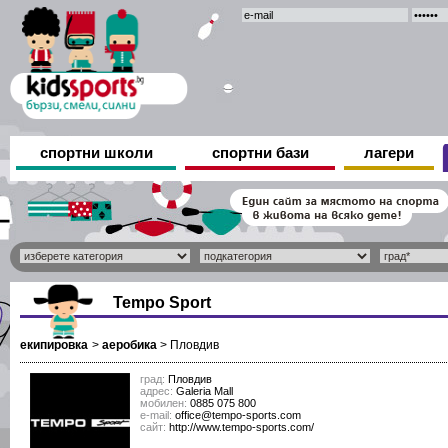
спортни школи
спортни бази
лагери
Tempo Sport
екипировка
>
аеробика
>
Пловдив
град:
Пловдив
адрес:
Galeria Mall
мобилен:
0885 075 800
е-mail:
office@tempo-sports.com
сайт:
http://www.tempo-sports.com/