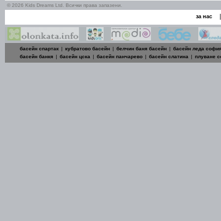
© 2026 Kids Dreams Ltd. Всички права запазени.
|
за нас
басейн спартак
|
кубратово басейн
|
белчин баня басейн
|
басейн леда софи
басейн банкя
|
басейн цска
|
басейн панчарево
|
басейн слатина
|
плуване 