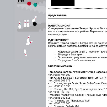
представяне
НАШАТА МИСИЯ
Създадохме магазините
Tempo Sport
и Tempo
които е свързана нашата работа. Вярваме в ща
марки и услуги.
ИДЕНТИЧНОСТ
Веригите
Тempo Sport
и Тempo Casual са разр
компанията се развива динамично, за да дости
Национална компания с повече от 300 
18 града в България
Официален представител и вносител на
Създадени 6 собствени марки
Спортни магазини:
-
гр. Стара Загора, "Park Mall" Стара Загора
тел.: 0887 404 192
-
гр. Стара Загора, Търговски Център "Сити
тел.: 0886 703 675
- гр. София, Kappa Outlet Store, Sofia Outlet Ce
тел.: 0886 713 558
- гр. София, The Mall, бул. "Цариградско шосе" №
тел.: 0889 860 060
- Магазин "Kappa": гр. София, The Mall, бул. "Ц
тел.: 0885 142 815
- гр. Пловдив, ул. "Перущица" №8
тел.: 0885 075 800
- гр. Пловдив, Galeria Mall