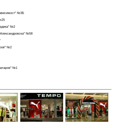
езависимост" №3Б
 №25
Сердика" №2
. "Александровска" №58
"
аров" №2
Златаров" №1