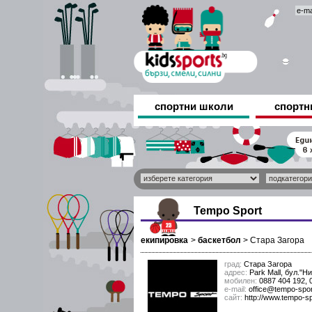
спортни школи
спортн
Tempo Sport
екипировка
>
баскетбол
>
Стара Загора
град:
Стара Загора
адрес:
Park Mall, бул."Н
мобилен:
0887 404 192, 
е-mail:
office@tempo-spo
сайт:
http://www.tempo-s