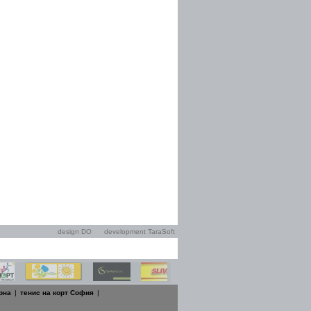
design DO
development TaraSoft
рна
|
тенис на корт София
|