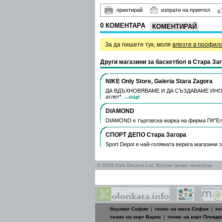
принтирай
изпрати на приятел
0 КОМЕНТАРА
КОМЕНТИРАЙ
За да пишете тук, моля
влезте в профил
Други магазини за баскетбол в Стара За
NIKE Only Store, Galeria Stara Zagora
ДА ВДЪХНОВЯВАМЕ И ДА СЪЗДАВАМЕ ИНОВАЦ
атлет*.
...още
DIAMOND
DIAMOND е търговска марка на фирма ПК"Елм
СПОРТ ДЕПО Стара Загора
Sport Depot е най-голямата верига магазини 
© 2026 Kids Dreams Ltd. Всички права запазени.
боулинг София
|
тенис на маса София
|
те
тенис на корт Варна
|
тенис на корт Пловди