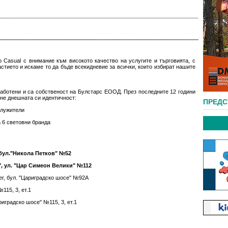
 Casual с внимание към високото качество на услугите и търговията, с
стието и искаме то да бъде всекидневие за всички, които избират нашите
аботени и са собственост на Булстарс ЕООД. През последните 12 години
гне днешната си идентичност:
ПРЕД
служители
 6 световни бранда
, бул."Никола Петков" №52
", ул. "Цар Симеон Велики" №112
nter, бул. "Цариградско шосе" №92А
115, 3, eт.1
ариградско шосе" №115, 3, eт.1