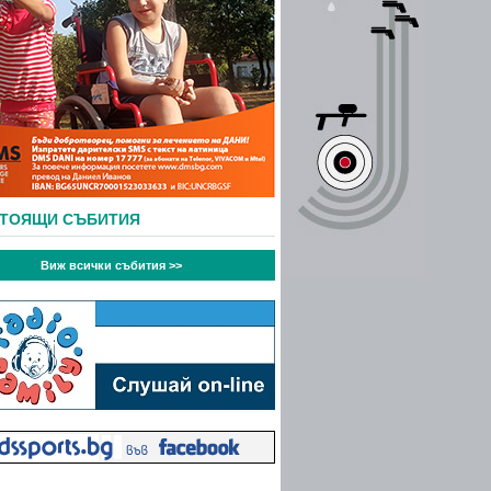
СТОЯЩИ СЪБИТИЯ
Виж всички събития >>