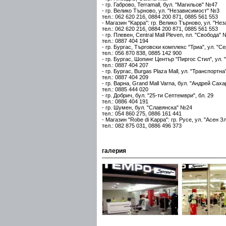
- гр. Габрово, Terramall, бул. "Магильов" №47
- гр. Велико Търново, ул. "Независимост" №3
тел.: 062 620 216, 0884 200 871, 0885 561 553
- Магазин "Kappa": гр. Велико Търново, ул. "Н
тел.: 062 620 216, 0884 200 871, 0885 561 553
- гр. Плевен, Central Mall Pleven, пл. "Свобода"
тел.: 0887 404 194
- гр. Бургас, Търговски комплекс "Триа", ул. "
тел.: 056 870 838, 0885 142 900
- гр. Бургас, Шопинг Център "Пиргос Стил", ул
тел.: 0887 404 207
- гр. Бургас, Burgas Plaza Mall, ул. "Транспортна
тел.: 0887 404 209
- гр. Варна, Grand Mall Varna, бул. "Андрей Сах
тел.: 0885 444 020
- гр. Добрич, бул. "25-ти Септември", бл. 29
тел.: 0886 404 191
- гр. Шумен, бул. "Славянска" №24
тел.: 054 860 275, 0886 161 441
- Магазин "Robe di Kappa": гр. Русе, ул. "Асен 
тел.: 082 875 031, 0886 496 373
галерия