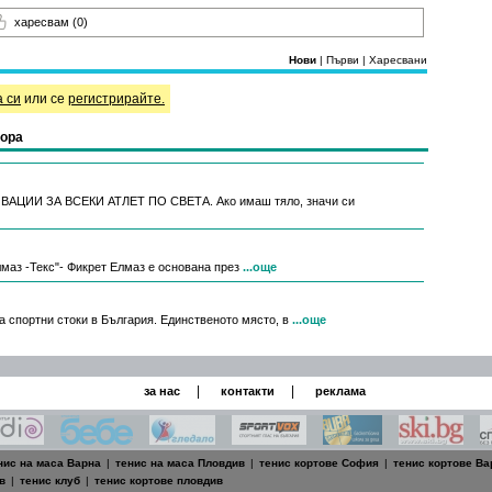
харесвам
(0)
Нови
|
Първи
|
Харесвани
а си
или се
регистрирайте.
гора
ИИ ЗА ВСЕКИ АТЛЕТ ПО СВЕТА. Ако имаш тяло, значи си
аз -Текс"- Фикрет Елмаз е основана през
...още
за спортни стоки в България. Единственото място, в
...още
|
|
за нас
контакти
реклама
нис на маса Варна
|
тенис на маса Пловдив
|
тенис кортове София
|
тенис кортове Ва
в
|
тенис клуб
|
тенис кортове пловдив