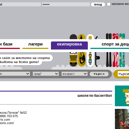
запомни ме
и бази
лагери
екипировка
спорт за дец
школи по баскетбол
икола Петков" №52
0886 703 675
rts.com
ports.com/