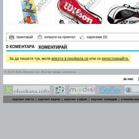
принтирай
изпрати на приятел
харесвам
(0)
0 КОМЕНТАРА
КОМЕНТИРАЙ
За да пишете тук, моля
влезте в профила си
или се
регистрирайте.
© 2026 Kids Dreams Ltd. Всички права запазени.
|
за нас
картинг писта
|
картинг варна
|
картинг софия
|
картинг пловдив
|
езикови ва