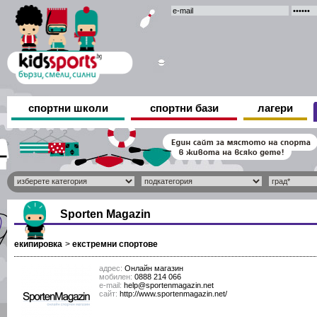
спортни школи
спортни бази
лагери
Sporten Magazin
екипировка
>
екстремни спортове
адрес:
Онлайн магазин
мобилен:
0888 214 066
е-mail:
help@sportenmagazin.net
сайт:
http://www.sportenmagazin.net/