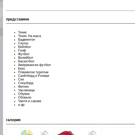
представяне
Тенис
Тенис На маса
Бадминтон
Скуош
Бейзбол
Голф
Футбол
Волейбол
Баскетбол
Американски футбол
Бокс
Планински туризъм
Скейтборд и Ролери
Ски
Сноуборд
Фитнес
Часовници
Обувки
Облекло
Чанти и сакове
и др.
галерия