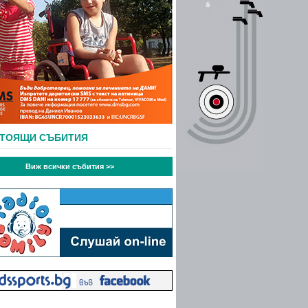
СТОЯЩИ СЪБИТИЯ
Виж всички събития >>