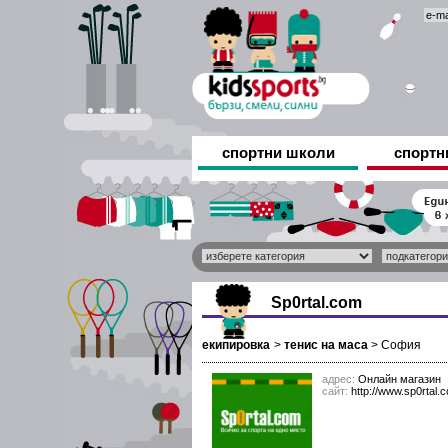
спортни школи
спортн
Sp0rtal.com
екипировка
>
тенис на маса
>
София
адрес:
Онлайн магазин
сайт:
http://www.sp0rtal.