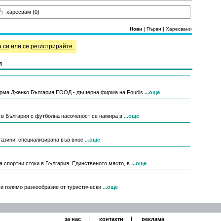
харесвам
(0)
Нови
|
Първи
|
Харесвани
а си
или се
регистрирайте.
я
рма Дженко България ЕООД - дъщерна фирма на Fourlis
...още
н в България с футболна насоченост се намира в
...още
магазини, специализирана във внос
...още
за спортни стоки в България. Единственото място, в
...още
ви голямо разнообразие от туристически
...още
|
|
за нас
контакти
реклама