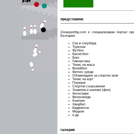
представяне
Zonasportbg.com e специализиран портал пр
България.
Ски и сноуборд
Туризъм
Футбол
Баскетбол
Бокс
Гимнастика
Тенис на маса
Волейбол
Фитнес уреди
Обзавеждане за спортни зали
Тенис на корт
Плуване
Спортни съоръжения
Знамена и шалове (фен)
Аксесоари
Велосипеди
Къмпинг
Хандбал
Бадминтон
Mедали
и др.
галерия