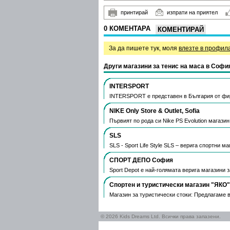
принтирай
изпрати на приятел
0 КОМЕНТАРА
КОМЕНТИРАЙ
За да пишете тук, моля
влезте в профил
Други магазини за тенис на маса в Софи
INTERSPORT
INTERSPORT е представен в България от фи
NIKE Only Store & Outlet, Sofia
Първият по рода си Nike PS Evolution магази
SLS
SLS - Sport Life Style SLS – верига спортни 
СПОРТ ДЕПО София
Sport Depot е най-голямата верига магазини 
Спортен и туристически магазин "ЯКО"
Магазин за туристически стоки: Предлагаме 
© 2026 Kids Dreams Ltd. Всички права запазени.