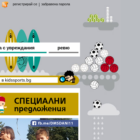
регистрирай се
|
забравена парола
а с увреждания
ревю