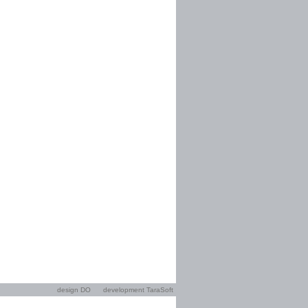
design DO
development TaraSoft