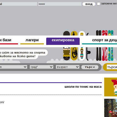
запомни ме
и бази
лагери
екипировка
спорт за дец
школи по тенис на маса
com/