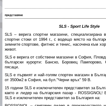
представяне
SLS - Sport Life Style
SLS – верига спортни магазини, специализирана 
спортни стоки от 1994 г., с водещо място на българ
зимните спортове, фитнес и тенис, насочена към хор
живот.
SLS е верига от собствени магазини в София, Пловд
български курорти: Банско, Боровец Пампорово,
пясаци.
SLS е първият и най-голям спортен магазин в Бълг
от 3500м2 в София, на бул.”Черни връх” 59 В.
15 години SLS е изключителен представител за Бълг
както и лидер на българския пазар - ROSSIGNOL! 
SLS е изключителен представител за България на:
ROSSIGNOL – световен лидер в производството на