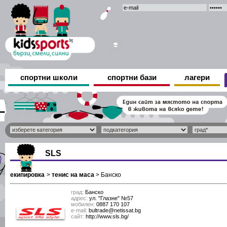
спортни школи
спортни бази
лагери
SLS
екипировка
>
тенис на маса
>
Банско
град:
Банско
адрес:
ул. "Глазне" №57
мобилен:
0887 170 107
е-mail:
bultrade@netissat.bg
сайт:
http://www.sls.bg/