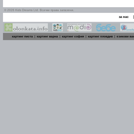
© 2026 Kids Dreams Ltd. Всички права запазени.
|
за нас
картинг писта
|
картинг варна
|
картинг софия
|
картинг пловдив
|
езикови ва