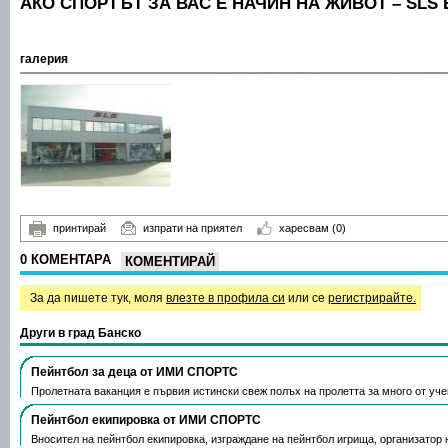
АКО СПОРТЪТ ЗА ВАС Е НАЧИН НА ЖИВОТ – SLS
галерия
принтирай
изпрати на приятел
харесвам
(0)
0 КОМЕНТАРА
КОМЕНТИРАЙ
За да пишете тук, моля
влезте в профила си
или се
регистрирайте.
Други в град Банско
Пейнтбол за деца от ИМИ СПОРТС
Пролетната ваканция е първия истински свеж полъх на пролетта за много от уче
Пейнтбол екипировка от ИМИ СПОРТС
Вносител на пейнтбол екипировка, изграждане на пейнтбол игрища, организатор 