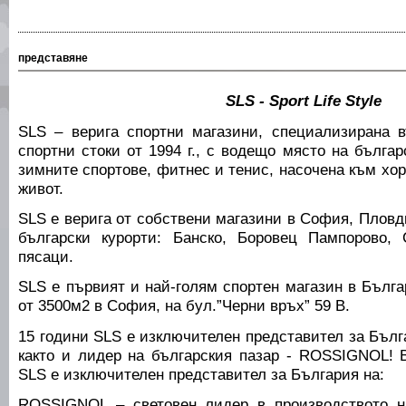
представяне
SLS - Sport Life Style
SLS – верига спортни магазини, специализирана 
спортни стоки от 1994 г., с водещо място на българ
зимните спортове, фитнес и тенис, насочена към хор
живот.
SLS е верига от собствени магазини в София, Пловд
български курорти: Банско, Боровец Пампорово,
пясаци.
SLS е първият и най-голям спортен магазин в Бълг
от 3500м2 в София, на бул.”Черни връх” 59 В.
15 години SLS е изключителен представител за Бълг
както и лидер на българския пазар - ROSSIGNOL! 
SLS е изключителен представител за България на:
ROSSIGNOL – световен лидер в производството на