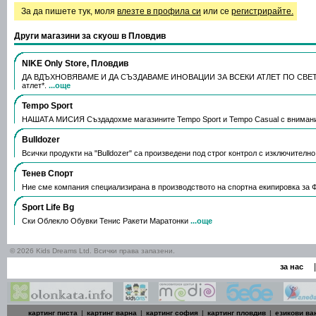
За да пишете тук, моля
влезте в профила си
или се
регистрирайте.
Други магазини за скуош в Пловдив
NIKE Only Store, Пловдив
ДА ВДЪХНОВЯВАМЕ И ДА СЪЗДАВАМЕ ИНОВАЦИИ ЗА ВСЕКИ АТЛЕТ ПО СВЕТА. 
атлет*.
...още
Tempo Sport
НАШАТА МИСИЯ Създадохме магазините Tempo Sport и Tempo Casual с вниман
Bulldozer
Всички продукти на "Bulldozer" са произведени под строг контрол с изключителн
Тенев Спорт
Ние сме компания специализирана в производството на спортна екипировка за 
Sport Life Bg
Ски Облекло Обувки Тенис Ракети Маратонки
...още
© 2026 Kids Dreams Ltd. Всички права запазени.
|
за нас
картинг писта
|
картинг варна
|
картинг софия
|
картинг пловдив
|
езикови ва