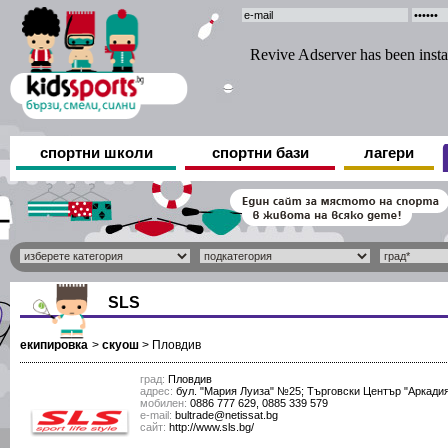
спортни школи
спортни бази
лагери
SLS
екипировка
>
скуош
>
Пловдив
град:
Пловдив
адрес:
бул. "Мария Луиза" №25; Търговски Център "Аркади
мобилен:
0886 777 629, 0885 339 579
е-mail:
bultrade@netissat.bg
сайт:
http://www.sls.bg/