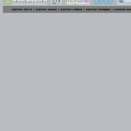
картинг писта
|
картинг варна
|
картинг софия
|
картинг пловдив
|
езикови ва