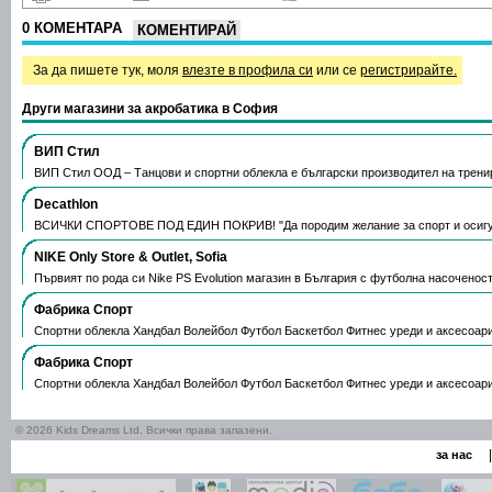
0 КОМЕНТАРА
КОМЕНТИРАЙ
За да пишете тук, моля
влезте в профила си
или се
регистрирайте.
Други магазини за акробатика в София
ВИП Стил
ВИП Стил ООД – Танцови и спортни облекла е български производител на трен
Decathlon
ВСИЧКИ СПОРТОВЕ ПОД ЕДИН ПОКРИВ! "Да породим желание за спорт и осиг
NIKE Only Store & Outlet, Sofia
Първият по рода си Nike PS Evolution магазин в България с футболна насоченос
Фабрика Спорт
Спортни облекла Хандбал Волейбол Футбол Баскетбол Фитнес уреди и аксесоар
Фабрика Спорт
Спортни облекла Хандбал Волейбол Футбол Баскетбол Фитнес уреди и аксесоар
© 2026 Kids Dreams Ltd. Всички права запазени.
|
за нас