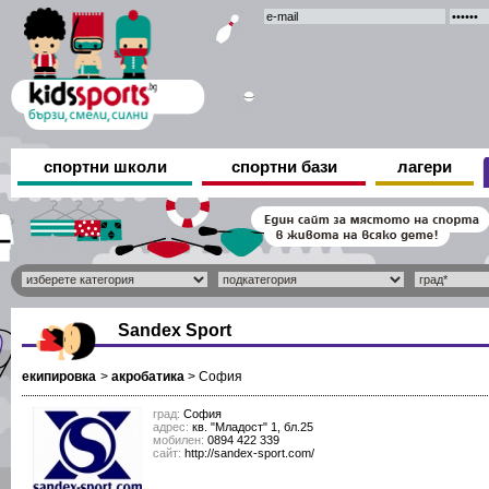
спортни школи
спортни бази
лагери
Sandex Sport
екипировка
>
акробатика
>
София
град:
София
адрес:
кв. "Младост" 1, бл.25
мобилен:
0894 422 339
сайт:
http://sandex-sport.com/