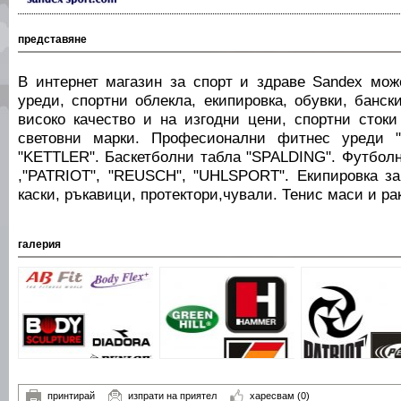
представяне
В интернет магазин за спорт и здраве Sandex мо
уреди, спортни облекла, екипировка, обувки, банс
високо качество и на изгодни цени, спортни сток
световни марки. Професионални фитнес уреди "
"KETTLER". Баскетболни табла "SPALDING". Футболн
,"PATRIOT", "REUSCH", "UHLSPORT". Екипировка за
каски, ръкавици, протектори,чували. Тенис маси и ра
галерия
принтирай
изпрати на приятел
харесвам
(0)