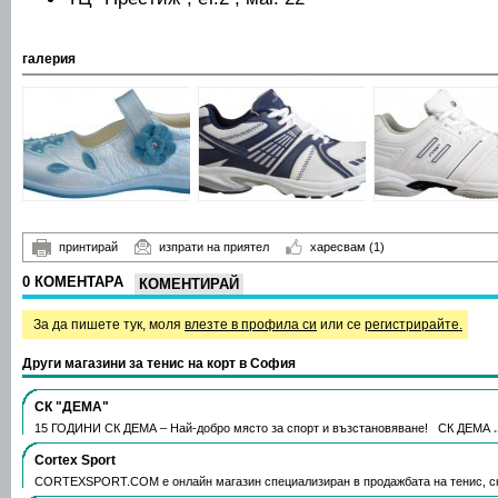
галерия
принтирай
изпрати на приятел
харесвам
(1)
0 КОМЕНТАРА
КОМЕНТИРАЙ
За да пишете тук, моля
влезте в профила си
или се
регистрирайте.
Други магазини за тенис на корт в София
СК "ДЕМА"
15 ГОДИНИ СК ДЕМА – Най-добро място за спорт и възстановяване! СК ДЕМА
Cortex Sport
CORTEXSPORT.COM е онлайн магазин специализиран в продажбата на тенис, ск