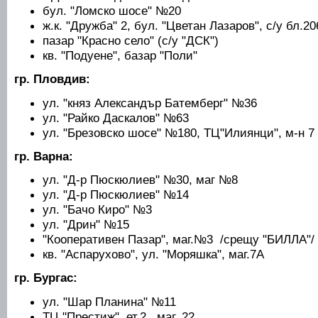
бул. "Ломско шосе" №20
ж.к. "Дружба" 2, бул. "Цветан Лазаров", с/у бл.20
пазар "Красно село" (с/у "ДСК")
кв. "Подуене", базар "Поли"
гр. Пловдив:
ул. "княз Александър Батемберг" №36
ул. "Райко Даскалов" №63
ул. "Брезовско шосе" №180, ТЦ"Илиянци", м-н 7 
гр. Варна:
ул. "Д-р Пюскюлиев" №30, маг №8
ул. "Д-р Пюскюлиев" №14
ул. "Бачо Киро" №3
ул. "Дрин" №15
"Кооперативен Пазар", маг.№3 /срещу "БИЛЛА"/
кв. "Аспарухово", ул. "Моряшка", маг.7А
гр. Бургас:
ул. "Шар Планина" №11
ТЦ "Престиж", ет.2 , маг. 22