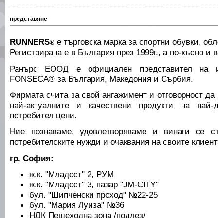
представяне
RUNNERS
е търговска марка за спортни обувки, обл
®
Регистрирана е в България през 1999г., а по-късно и 
Ранърс ЕООД е официален представител на и
FONSECA® за България, Македония и Сърбия.
Фирмата счита за свой ангажимент и отговорност да 
най-актуалните и качествени продукти на най-
потребител цени.
Ние познаваме, удовлетворяваме и винаги се с
потребителските нужди и очаквания на своите клиент
гр. София:
ж.к. "Младост" 2, РУМ
ж.к. "Младост" 3, пазар "JM-CITY"
бул. "Шипченски проход" №22-25
бул. "Мария Луиза" №36
НДК Пешеходна зона /подлез/