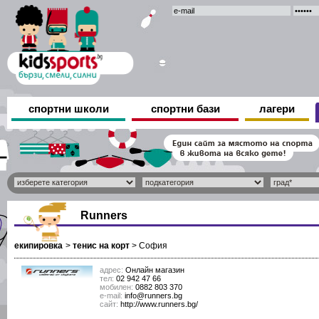
спортни школи
спортни бази
лагери
Runners
екипировка
>
тенис на корт
>
София
адрес:
Онлайн магазин
тел:
02 942 47 66
мобилен:
0882 803 370
е-mail:
info@runners.bg
сайт:
http://www.runners.bg/