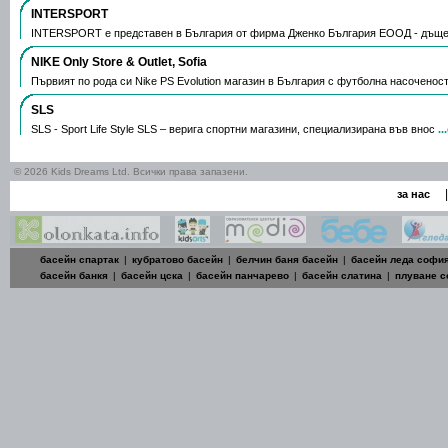
INTERSPORT
INTERSPORT е представен в България от фирма Дженко България ЕООД - дъще
NIKE Only Store & Outlet, Sofia
Първият по рода си Nike PS Evolution магазин в България с футболна насоченос
SLS
SLS - Sport Life Style SLS – верига спортни магазини, специализирана във внос
.
© 2026 Kids Dreams Ltd. Всички права запазени.
|
за нас
басейн спартак
|
кубратово басейн
|
белчин баня басейн
|
басейн леда софи
басейн банкя
|
басейн цска
|
басейн панчарево
|
басейн слатина
|
плуване 