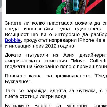
Знаете ли колко пластмаса можете да с
среда използвайки една единствена
Всъщност ще ви е интересно да разбер
Bobble
, продуктът изпреварил iPhone 4s в
и иновация през 2012 година.
Докато пътували из Азия дизайнери
американската компания "Move Collect
гледката на безкрайно поле с промишлени
По-късно казват за преживяването: "Гле
Буквално!".
Така се заражда идеята за бутилка, с 
пиете стотици литри вода.
Бутилките Bobble са модерни, свеж