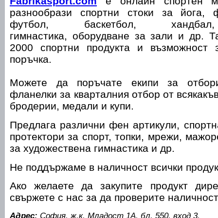
Fabrikasport.com
е онлайн спортен ма
разнообрази спортни стоки за йога, ф
футбол, баскетбол, хандбал,
гимнастика, оборудване за зали и др. 
2000 спортни продукта и възможност 
поръчка.
Можете да поръчате екипи за отбори
фланелки за кварталния отбор от всякакъ
бродерии, медали и купи.
Предлага различни фен артикули, спортн
протектори за спорт, топки, мрежи, мажо
за художествена гимнастика и др.
Не поддържаме в наличност всички продук
Ако желаете да закупите продукт дир
свържете с нас за да проверите наличнос
Адрес:
София, ж.к. Младост 1А, бл. 550, вход 3,