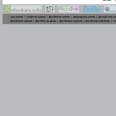
ски екипи
|
спортни екипи
|
футболни екипи
|
вратарски екипи
|
детски ски е
футболни школи
|
футбол за деца
|
футболни терени
|
футболни клубове
|
с