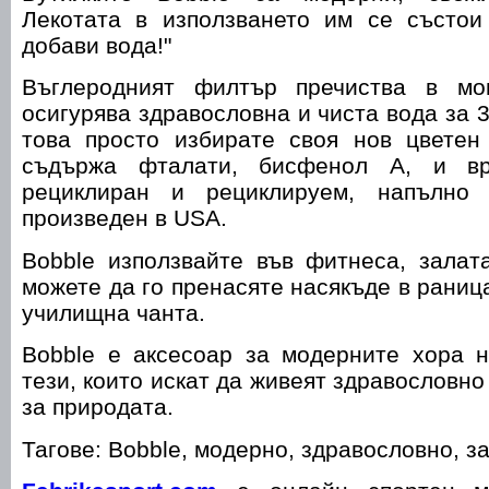
Лекотата в използването им се състои
добави вода!"
Въглеродният филтър пречиства в м
осигурява здравословна и чиста вода за 
това просто избирате своя нов цветен
съдържа фталати, бисфенол А, и в
рециклиран и рециклируем, напълно
произведен в USA.
Bobble използвайте във фитнеса, залат
можете да го пренасяте насякъде в раниц
училищна чанта.
Bobble е аксесоар за модерните хора н
тези, които искат да живеят здравословно
за природата.
Тагове: Bobble, модерно, здравословно, за