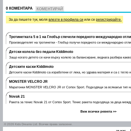
0 КОМЕНТАРА
КОМЕНТИРАЙ
За да пишете тук, моля
влезте в профила си
или се
регистрирайте.
Тротинетката 5 в 1 на Глобър спечели поредното международно отл
Производителят на тротинетки - Глобър получи поредното си международно отли
Дeтски колела без педали Kiddimoto
Защо когато детето се качи върху колело за балансиране, веднага разбира какв
Детските каски Kiddimoto
Детските каски Kiddimoto са изработени от лека, но здрава материя и са с тегло 
MONSTER VELCRO JR
Маратонки MONSTER VELCRO JR от Cortex Sport. Подходящи за всякакъв тип на
Novak 21
Ракета за тенис Novak 21 от Cortex Sport. Тенис ракета подходяща за деца межд
Виж всички ревюта >>
© 2026 Kids Dreams Ltd. Всички права запазени.
|
за нас