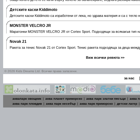
Детските каски Kiddimoto
Детските каски Kiddimoto са изработени от лека, но здрава материя и са с тегло 
MONSTER VELCRO JR
Маратонки MONSTER VELCRO JR от Cortex Sport. Подходящи за всякакъв тип на
Novak 21
Ракета за тенис Novak 21 от Cortex Sport. Тенис ракета подходяща за деца межд
Виж всички ревюта >>
© 2026 Kids Dreams Ltd. Всички права запазени.
|
за нас
аквапарк овощник
|
аква планет приморско
|
аква парк златни пясъци
|
аква п
аква парк пловдив
|
аква парк несебър
|
аква парк приморско
|
детски лагер
|