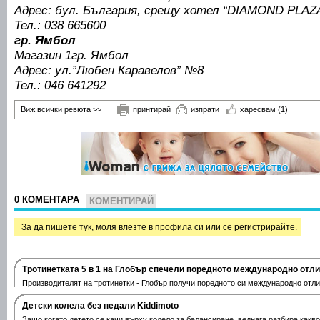
Адрес: бул. България, срещу хотел “DIAMOND PLAZ
Тел.: 038 665600
гр. Ямбол
Магазин 1гр. Ямбол
Адрес: ул.”Любен Каравелов” №8
Тел.: 046 641292
Виж всички ревюта >>
принтирай
изпрати
харесвам
(1)
0 КОМЕНТАРА
КОМЕНТИРАЙ
За да пишете тук, моля
влезте в профила си
или се
регистрирайте.
Тротинетката 5 в 1 на Глобър спечели поредното международно отл
Производителят на тротинетки - Глобър получи поредното си международно отли
Дeтски колела без педали Kiddimoto
Защо когато детето се качи върху колело за балансиране, веднага разбира какв