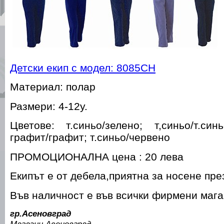
Детски екип с модел: 8085СН
Материал: полар
Размери: 4-12у.
Цветове: т.синьо/зелено; т,синьо/т.синь
графит/графит; т.синьо/червено
ПРОМОЦИОНАЛНА цена : 20 лева
Екипът е от дебела,приятна за носене пре
Във наличност е във всички фирмени маг
гр.Асеновград