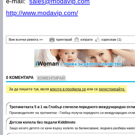
e-mail:
sales@modavip.com
http://www.modavip.com/
Виж всички ревюта >>
принтирай
изпрати
харесвам
(1)
0 КОМЕНТАРА
КОМЕНТИРАЙ
За да пишете тук, моля
влезте в профила си
или се
регистрирайте.
Тротинетката 5 в 1 на Глобър спечели поредното международно отл
Производителят на тротинетки - Глобър получи поредното си международно отли
Дeтски колела без педали Kiddimoto
Защо когато детето се качи върху колело за балансиране, веднага разбира какв