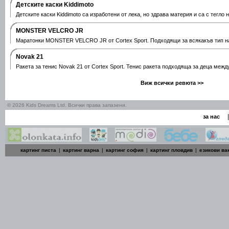
Детските каски Kiddimoto
Детските каски Kiddimoto са изработени от лека, но здрава материя и са с тегло 
MONSTER VELCRO JR
Маратонки MONSTER VELCRO JR от Cortex Sport. Подходящи за всякакъв тип на
Novak 21
Ракета за тенис Novak 21 от Cortex Sport. Тенис ракета подходяща за деца межд
Виж всички ревюта >>
© 2026 Kids Dreams Ltd. Всички права запазени.
|
за нас
картинг писта
|
картинг варна
|
картинг софия
|
картинг пловдив
|
езикови ва