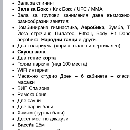
Зала за спининг
Зала за Бокс
/ Кик Бокс / UFC / MMA
Зала за групови занимания дава възможно
разнообразни занятия:
Комбинирана гимнастика,
Аеробика
, Зумба, Т
Йога стречинг, Пилатес, Fitball, Body Fit Da
аеробика,
Народни танци
и други.
Два солариума (хоризонтален и вертикален)
Скуош зала
Два
тенис корта
Голям паркинг (над 100 места)
WiFi интернет
Масажно студио Дзен – 6 кабинета – класич
масажи
ВИП Спа зона
Римска баня
Две сауни
Две парни бани
Хамам (турска баня)
Десет местно джакузи
Басейн
25м