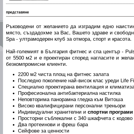
представяне
Ръководени от желанието да изградим едно наисти
място, създадохме за Вас, Вашето здраве и свободно
Spa - ултрамодерен клуб за отмора, спорт и красота.
Най-големият в България фитнес и спа център - Pul
от 5500 м2 и е проектиран според нагласите и жела
безкомпромисни клиенти.
2200 м2 чиста площ на фитнес залата
Последно поколение най-висок клас уреди Life F
Специално проектирана вентилация и климатиз
Професионална антибактериална настилка
Неповторима панорамна гледка към Витоша
Високо квалифицирани персонални треньори
Индивидуални хранителни и
спортни програми
Просторни съблекални с 340 шкафчета с кодово
Два протеинови и фреш бара
Сейфове за ценности