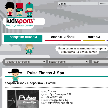
спортни школи
спортни бази
лагери
Pulse Fitness & Spa
спортни школи
>
аеробика
>
София
град:
София
адрес:
бул.България 132
тел:
02 428 20 26
е-mail:
info@pulsefit.bg
сайт:
http://www.pulsefit.bg