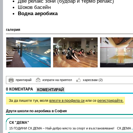
Две релакс зони (будоар и термо релакс)
Шоков басейн
Водна аеробика
галерия
принтирай
изпрати на приятел
харесвам
(2)
0 КОМЕНТАРА
КОМЕНТИРАЙ
За да пишете тук, моля
влезте в профила си
или се
регистрирайте.
Други школи по аеробика в София
СК "ДЕМА"
15 ГОДИНИ СК ДЕМА – Най-добро място за спорт и възстановяване! СК ДЕМА