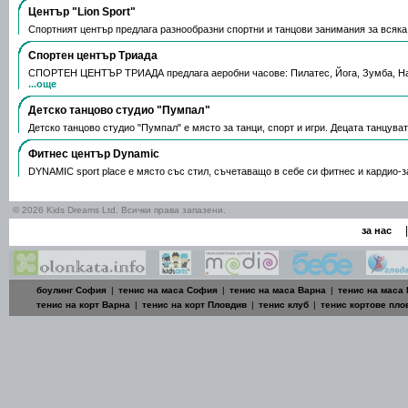
Център "Lion Sport"
Спортният център предлага разнообразни спортни и танцови занимания за всяка 
Спортен център Триада
СПОРТЕН ЦЕНТЪР ТРИАДА предлага аеробни часове: Пилатес, Йога, Зумба, На
...още
Детско танцово студио "Пумпал"
Детско танцово студио "Пумпал" е място за танци, спорт и игри. Децата танцува
Фитнес център Dynamic
DYNAMIC sport place е място със стил, съчетаващо в себе си фитнес и кардио-
© 2026 Kids Dreams Ltd. Всички права запазени.
|
за нас
боулинг София
|
тенис на маса София
|
тенис на маса Варна
|
тенис на маса
тенис на корт Варна
|
тенис на корт Пловдив
|
тенис клуб
|
тенис кортове пло