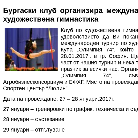
Бургаски клуб организира междун
художествена гимнастика
Клуб по художествена гимна
удоволствието да Ви покан
международен турнир по худ
Купа „Олимпия 74”, който
28.01.2017г. в гр. София. Щ
част от нашия турнир и нека 
празник за всички нас. Орган
„Олимпия 74”, с
Агробизнесконсорциум и БФХГ. Място на провеждан
Спортен център “Люлин”.
Дата на провеждане: 27 – 28 януари.2017г.
27 януари – тренировки по график, техническа и с
28 януари – състезание
29 януари – отпътуване