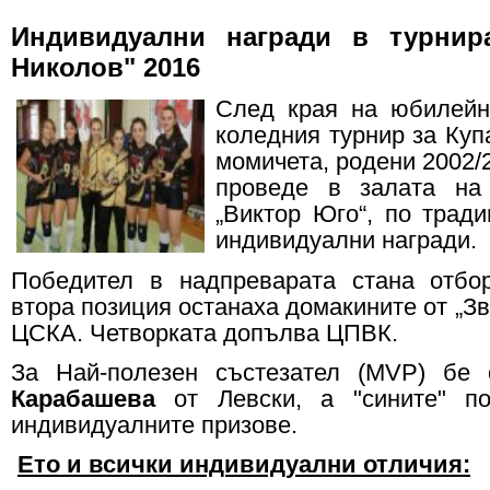
Индивидуални награди в турнир
Николов" 2016
След края на юбилейн
коледния турнир за Куп
момичета, родени 2002/2
проведе в залата на
„Виктор Юго“, по трад
индивидуални награди.
Победител в надпреварата стана отбор
втора позиция останаха домакините от „Зве
ЦСКА. Четворката допълва ЦПВК.
За Най-полезен състезател (MVP) бе
Карабашева
от Левски, а "сините" п
индивидуалните призове.
Ето и всички индивидуални отличия: