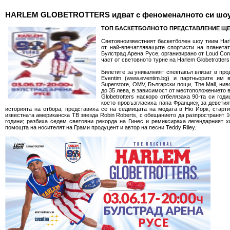
HARLEM GLOBETROTTERS идват с феноменалното си шоу
ТОП БАСКЕТБОЛНОТО ПРЕДСТАВЛЕНИЕ ЩЕ 
Световноизвестният баскетболен шоу тиим Harle
от най-впечатляващите спортисти на планетат
Булстрад Арена Русе, организирано от Loud Conc
част от световното турне на Harlem Globetrotter
Билетите за уникалният спектакъл влизат в про
Eventim (www.eventim.bg) и партньорите им 
Superstore, OMV, Български пощи, The Mall, нив
до 35 лева, в зависимост от местоположението 
Globetrotters наскоро отбелязаха 90-та си го
което провъзгласиха папа Франциск за деветият
историята на отбора; представиха се на седмицата на модата в Ню Йорк; старти
известната американска ТВ звезда Robin Roberts, с обещанието да разпространят 
години; разбиха седем световни рекорда на Гинес и ремиксираха легендарният х
помощта на носителят на Грами продуцент и автор на песни Teddy Riley.