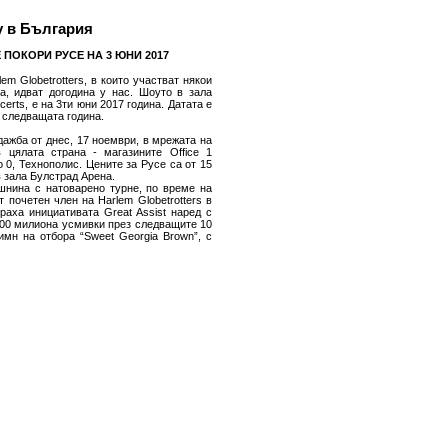
 в България
ПОКОРИ РУСЕ НА 3 ЮНИ 2017
m Globetrotters, в които участват някои
а, идват догодина у нас. Шоуто в зала
erts, е на 3ти юни 2017 година. Датата е
s следващата година.
дажба от днес, 17 ноември, в мрежата на
в цялата страна - магазинитe Office 1
о 0, Технополис. Цените за Русе са от 15
в зала Булстрад Арена.
дишнина с натоварено турне, по време на
 почетен член на Harlem Globetrotters в
раха инициативата Great Assist наред с
100 милиона усмивки през следващите 10
имн на отбора “Sweet Georgia Brown”, с