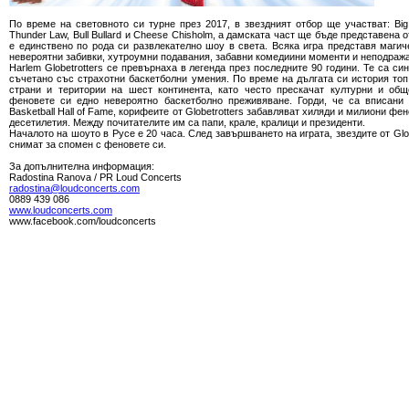
По време на световното си турне през 2017, в звездният отбор ще участват: Big Ea
Thunder Law, Bull Bullard и Cheese Chisholm, а дамската част ще бъде представена от
е единствено по рода си развлекателно шоу в света. Всяка игра представя магич
невероятни забивки, хутроумни подавания, забавни комедиини моменти и неподража
Harlem Globetrotters се превърнаха в легенда през последните 90 години. Те са с
съчетано със страхотни баскетболни умения. По време на дългата си история то
страни и територии на шест континента, като често прескачат културни и общ
феновете си едно невероятно баскетболно преживяване. Горди, че са вписани 
Basketball Hall of Fame, корифеите от Globetrotters забавляват хиляди и милиони ф
десетилетия. Между почитателите им са папи, крале, кралици и президенти.
Началото на шоуто в Русе е 20 часа. След завършването на играта, звездите от Glo
снимат за спомен с феновете си.
За допълнителна информация:
Radostina Ranova / PR Loud Concerts
radostina@loudconcerts.com
0889 439 086
www.loudconcerts.com
www.facebook.com/loudconcerts