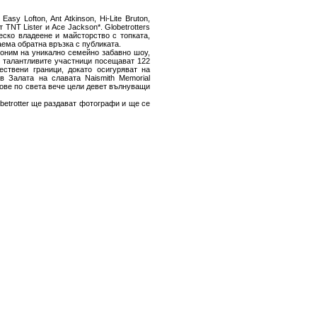
sy Lofton, Ant Atkinson, Hi-Lite Bruton,
 TNT Lister и Ace Jackson*. Globetrotters
еско владеене и майсторство с топката,
ема обратна връзка с публиката.
иноним на уникално семейно забавно шоу,
п талантливите участници посещават 122
ествени граници, докато осигуряват на
в Залата на славата Naismith Memorial
енове по света вече цели девет вълнуващи
betrotter ще раздават фотографи и ще се