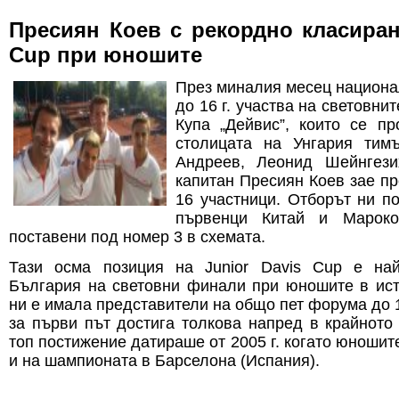
Пресиян Коев с рекордно класиране
Cup при юношите
През миналия месец национа
до 16 г. участва на световн
Купа „Дейвис”, които се п
столицата на Унгария тим
Андреев, Леонид Шейнгези
капитан Пресиян Коев зае пр
16 участници. Отборът ни п
първенци Китай и Мароко
поставени под номер 3 в схемата.
Тази осма позиция на Junior Davis Cup е най
България на световни финали при юношите в ист
ни е имала представители на общо пет форума до 14 г
за първи път достига толкова напред в крайното
топ постижение датираше от 2005 г. когато юношите
и на шампионата в Барселона (Испания).