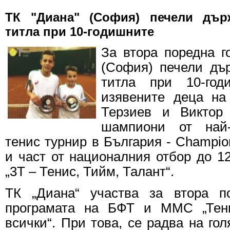
ТК "Диана" (София) печели дър
титла при 10-годишните
За втора поредна г
(София) печели дъ
титла при 10-год
изявените деца на
Терзиев и Виктор
шампиони от най-
тенис турнир в България - Champio
и част от националния отбор до 12
„3Т – Тенис, Тийм, Талант“.
ТК „Диана“ участва за втора п
програмата на БФТ и ММС „Тен
всички“. При това, се радва на го