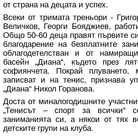
от страна на децата и успех.
Всеки от тримата треньори - Григо
Величков, Георги Бояджиев, работи
Общо 50-60 деца правят първите си
благодарение на безплатните зан
облагодетелстван и от намиращ
басейн „Диана“, където през ля
софиянчета. Покрай плуването, 
записват и на тенис, признава у
„Диана“ Никол Горанова.
Доста от миналогодишните участни
„Тенисът – спорт за всички“ с
заниманията си, а някои от тях в
детските групи на клуба.