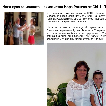
Нова купа за малката шахматистка Нора Рашева от СКШ "П
7 – годишната състезателка на СКШ „Плевен X
медала на класически шахмат и блиц на Десет
години „Надеждите на света“, който се проведе 
треньорка мс Христинка Илиева.
Нора се състеза в групата до 8 години, къде
България, Украйна и Русия. Те играха 7 партии
за първото място беше само украинката Со
записа в актива си 4 победи и три загуби, с 
класиране и първа при момичетата до 8 години.