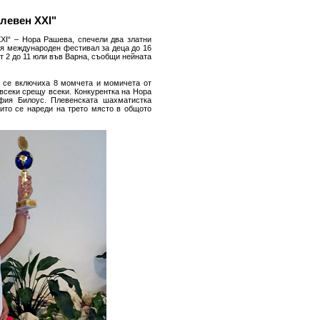
левен ХХІ"
XI“ – Нора Рашева, спечели два златни
ия международен фестивал за деца до 16
от 2 до 11 юли във Варна, съобщи нейната
то се включиха 8 момчета и момичета от
 всеки срещу всеки. Конкурентка на Нора
фия Билоус. Плевенската шахматистка
които се нареди на трето място в общото