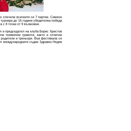
о спечели всичките си 7 партии. Симеон
 турнира до 16 години убедителна победа
а с 8 точки от 9 възможни.
л и председател на клуба Борис Христов
ени поименни грамоти, както и отлични
е родители и треньори. Във фестивала се
 от международните съдии Здравко Недев