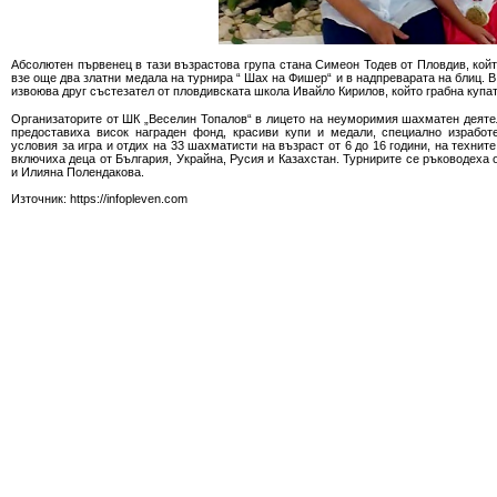
Абсолютен първенец в тази възрастова група стана Симеон Тодев от Пловдив, койт
взе още два златни медала на турнира “ Шах на Фишер“ и в надпреварата на блиц. В
извоюва друг състезател от пловдивската школа Ивайло Кирилов, който грабна купат
Организаторите от ШК „Веселин Топалов“ в лицето на неуморимия шахматен деяте
предоставиха висок награден фонд, красиви купи и медали, специално изработ
условия за игра и отдих на 33 шахматисти на възраст от 6 до 16 години, на технит
включиха деца от България, Украйна, Русия и Казахстан. Турнирите се ръководеха
и Илияна Полендакова.
Източник: https://infopleven.com