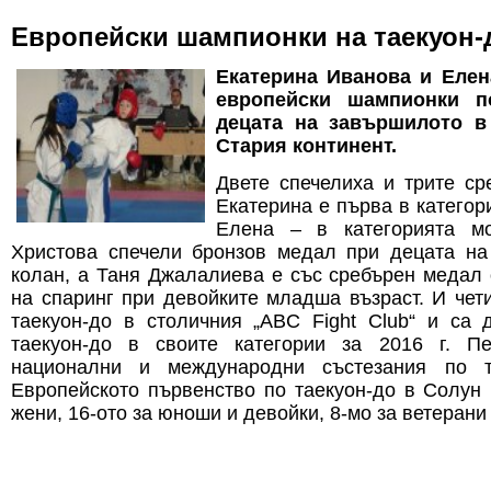
Европейски шампионки на таекуон-
Екатерина Иванова и Еле
европейски шампионки п
децата на завършилото в
Стария континент.
Двете спечелиха и трите ср
Екатерина е първа в категори
Елена – в категорията м
Христова спечели бронзов медал при децата на
колан, а Таня Джалалиева е със сребърен медал 
на спаринг при девойките младша възраст. И чет
таекуон-до в столичния „ABC Fight Club“ и са
таекуон-до в своите категории за 2016 г. П
национални и международни състезания по т
Европейското първенство по таекуон-до в Солун
жени, 16-ото за юноши и девойки, 8-мо за ветерани 