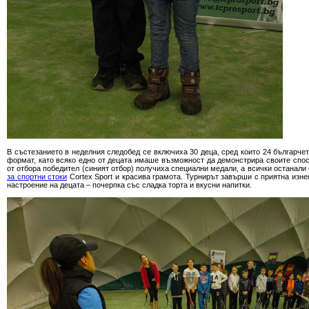
В състезанието в неделния следобед се включиха 30 деца, сред които 24 българчет
формат, като всяко едно от децата имаше възможност да демонстрира своите спос
от отбора победител (синият отбор) получиха специални медали, а всички останали
за спортни стоки
Cortex Sport и красива грамота. Турнирът завърши с приятна изне
настроение на децата – почерпка със сладка торта и вкусни напитки.