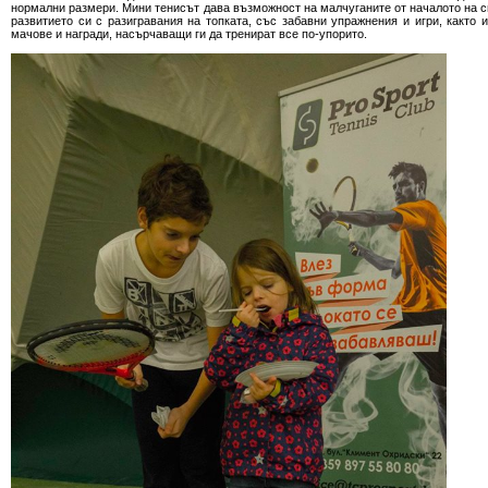
нормални размери. Мини тенисът дава възможност на малчуганите от началото на с
развитието си с разигравания на топката, със забавни упражнения и игри, както 
мачове и награди, насърчаващи ги да тренират все по-упорито.