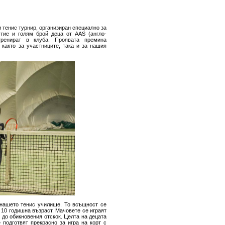
 тенис турнир, организиран специално за
стие и голям брой деца от AAS (англо-
ренират в клуба. Проявата премина
 както за участниците, така и за нашия
т нашето тенис училище. То всъщност се
 10 годишна възраст. Мачовете се играят
к до обикновения отскок. Целта на децата
 подготвят прекрасно за игра на корт с