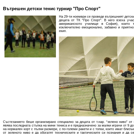
Вътрешен детски тенис турнир "Про Спорт"
На 29-ти ноември се проведе вътрешният детски
децата от ТК “Про Спорт”. В него взеха уча
американското училище в София), които т
изключително емоционално, забавно и приятно
екип.
Състезанието беше организирано специално за децата от т.нар. “зелено ниво” о
явява последната стъпка на мини тениса и е предназначено за малки играчи от 9 до
на нормален корт с пълни размери, с по-големи ракети и с топки, които имат близъ
от зеленото ниво е да обогатят техническите и тактическите си познания и да се