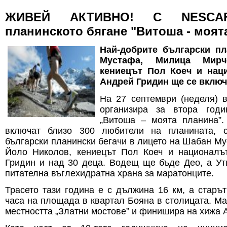
ЖИВЕЙ АКТИВНО! С NESCAF
планинското бягане "Витоша - моят
Най-добрите български п
Мустафа, Милица Мирч
кениецът Пол Коеч и нац
Андрей Гридин ще се включ
На 27 септември (неделя)
организира за втора годи
„Витоша – моята планина”
включат близо 300 любители на планината, с
български планински бегачи в лицето на Шабан М
Йоло Николов, кениецът Пол Коеч и националъ
Гридин и над 30 деца. Водещ ще бъде Део, а Ут
питателна въглехидратна храна за маратонците.
Трасето тази година е с дължина 16 км, а старъ
часа на площада в квартал Бояна в столицата. М
местността „Златни мостове” и финишира на хижа