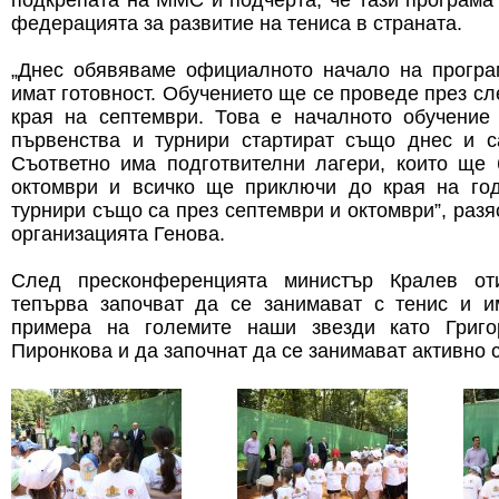
подкрепата на ММС и подчерта, че тази програма 
федерацията за развитие на тениса в страната.
„Днес обявяваме официалното начало на програм
имат готовност. Обучението ще се проведе през с
края на септември. Това е началното обучение 
първенства и турнири стартират също днес и с
Съответно има подготвителни лагери, които ще 
октомври и всичко ще приключи до края на го
турнири също са през септември и октомври”, раз
организацията Генова.
След пресконференцията министър Кралев от
тепърва започват да се занимават с тенис и 
примера на големите наши звезди като Григ
Пиронкова и да започнат да се занимават активно с