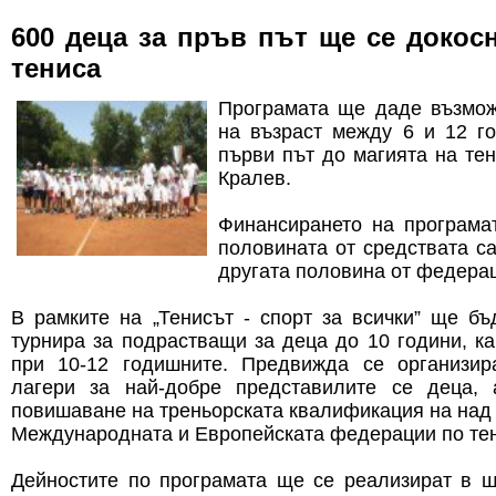
600 деца за пръв път ще се докосн
тениса
Програмата ще даде възмож
на възраст между 6 и 12 го
първи път до магията на тен
Кралев.
Финансирането на програмат
половината от средствата с
другата половина от федера
В рамките на „Тенисът - спорт за всички” ще б
турнира за подрастващи за деца до 10 години, к
при 10-12 годишните. Предвижда се организир
лагери за най-добре представилите се деца,
повишаване на треньорската квалификация на над 
Международната и Европейската федерации по тен
Дейностите по програмата ще се реализират в ш