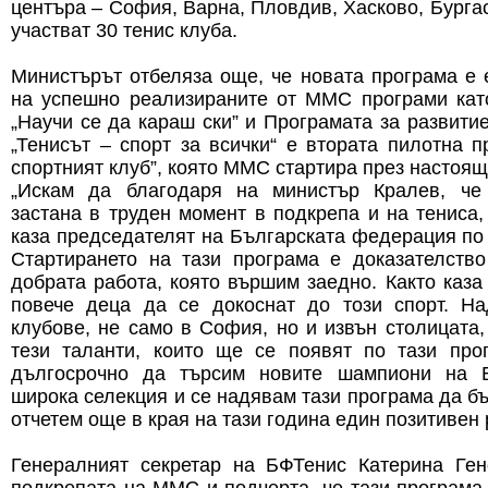
центъра – София, Варна, Пловдив, Хасково, Бургас
участват 30 тенис клуба.
Министърът отбеляза още, че новата програма е
на успешно реализираните от ММС програми като
„Научи се да караш ски” и Програмата за развити
„Тенисът – спорт за всички“ е втората пилотна п
спортният клуб”, която ММС стартира през настоящ
„Искам да благодаря на министър Кралев, че 
застана в труден момент в подкрепа и на тениса,
каза председателят на Българската федерация по 
Стартирането на тази програма е доказателство
добрата работа, която вършим заедно. Както каза
повече деца да се докоснат до този спорт. Н
клубове, не само в София, но и извън столицата,
тези таланти, които ще се появят по тази про
дългосрочно да търсим новите шампиони на 
широка селекция и се надявам тази програма да б
отчетем още в края на тази година един позитивен 
Генералният секретар на БФТенис Катерина Ге