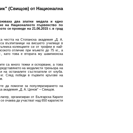
мик" (Свищов) от Национална
воюваха два златни медала и едно
ние на Националното първенство по
то се проведе на 21.06.2015 г. в град
а честта на Стопанска академия „Д. А.
 са възпитаници на висшето училище в
пълниха колекциите си от трофеи в най-
сокото отличие при мъжете до 75 кг., а
., като това е втората му шампионска
ите са много тежки и оспорвани, а това
представянето на медалисти треньора на
и на останалите състезатели от клуба.
кг. След победи в първите кръгове на
ов.
те да помогне за популяризирането на
а академия „Д. А. Ценов” – Свищов.
агер, организиран от Българска Карате
 се очаква да участват над 650 каратисти