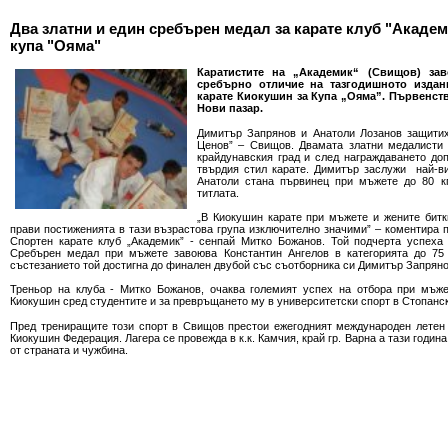
Два златни и един сребърен медал за карате клуб "Акаде
купа "Ояма"
Каратистите на „Академик“ (Свищов) за
сребърно отличие на тазгодишното изда
карате Киокушин за Купа „Ояма”. Първенство
Нови пазар.
Димитър Запрянов и Анатоли Лозанов защитих
Ценов” – Свищов. Двамата златни медалисти
крайдунавския град и след награждаването до
твърдия стил карате. Димитър заслужи най-ви
Анатоли стана първинец при мъжете до 80 кг
титлата.
„В Киокушин карате при мъжете и жените битк
прави постиженията в тази възрастова група изключително значими” – коментира 
Спортен карате клуб „Академик” - сенпай Митко Божанов. Той подчерта успеха 
Сребърен медал при мъжете завоюва Константин Ангелов в категорията до 75 
състезанието той достигна до финален двубой със съотборника си Димитър Запрян
Треньор на клуба - Митко Божанов, очаква големият успех на отбора при мъже
Киокушин сред студентите и за превръщането му в университетски спорт в Стопанск
Пред трениращите този спорт в Свищов престои ежегодният международен летен л
Киокушин Федерация. Лагера се провежда в к.к. Камчия, край гр. Варна а тази година
от страната и чужбина.