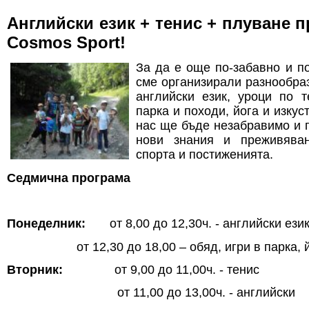
Английски език + тенис + плуване п
Cosmos Sport!
За да е още по-забавно и по
сме организирали разнообраз
английски език, уроци по т
парка и походи, йога и изкус
нас ще бъде незабравимо и 
нови знания и преживяван
спорта и постиженията.
Седмична програма
Понеделник:
от 8,00 до 12,30ч. - английски език
от 12,30 до 18,00 – обяд, игри в парка, 
Вторник:
от 9,00 до 11,00ч. - тенис
от 11,00 до 13,00ч. - английски