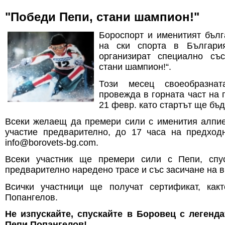
"Победи Пепи, стани шампион!"
Бороспорт и именитият бълг
на ски спорта в Българи
организират специално съ
стани шампион!“.
Този месец своеобразна
провежда в горната част на 
21 февр. като стартът ще бъд
Всеки желаещ да премери сили с именития алпие
участие предварително, до 17 часа на предходн
info@borovets-bg.com.
Всеки участник ще премери сили с Пепи, спу
предварително наредено трасе и със засичане на в
Всички участници ще получат сертификат, как
Попангелов.
Не изпускайте, спускайте в Боровец с легенда
Пепи Попангелов!