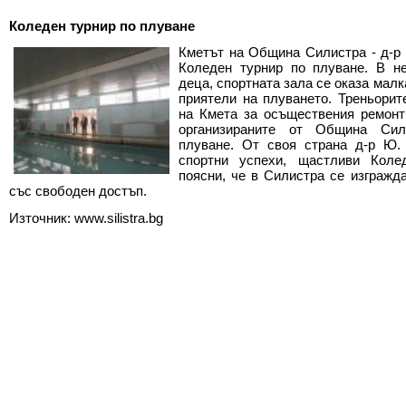
Коледен турнир по плуване
Кметът на Община Силистра - д-р
Коледен турнир по плуване. В н
деца, спортната зала се оказа малк
приятели на плуването. Треньорит
на Кмета за осъществения ремонт
организираните от Община Сил
плуване. От своя страна д-р Ю.
спортни успехи, щастливи Коле
поясни, че в Силистра се изгражд
със свободен достъп.
Източник: www.silistra.bg