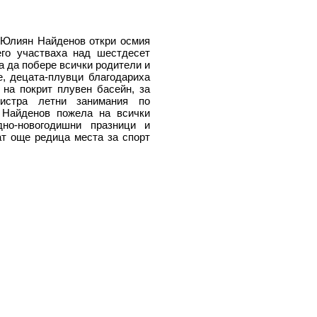
 Юлиян Найденов откри осмия
его участваха над шестдесет
а да побере всички родители и
е, децата-плувци благодариха
 на покрит плувен басейн, за
истра летни занимания по
 Найденов пожела на всички
дно-новогодишни празници и
ат още редица места за спорт