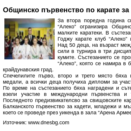
Общинско първенство по карате за
За втора поредна година с
“Алеко” огранизира Общин
малките каратеки. В състеза
Годжу карате клуб “Алеко” 
Над 50 деца, на възраст меж
сили в турнира в три дисцип
кумите. Състезанието се про
“Алеко”, която се намира в 
крайдунавския град.
Спечелилите първо, второ и трето място бяха
медали, а всички деца получиха дипломи за участ
По време на състезанието бяха наградени и съте
взели участие в международни първенства и т
Последното предизвикателсво за свищовските кар
Балканското първенство за кадети, младежи и мъ
което се проведе през уикенда в зала “Арена Арме
Източник: www.dnesbg.com