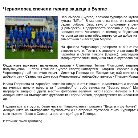
Черноморец спечели турнир за деца в Бургас
Черноморец (Бургас) спечели турнира по Футбол
купата "МТел". В мачовете на спортен компле
седем отбора. Бедственото положение в рег
(Приморско). Надпреварата започна с едноми
наводненията. Ангажиран с помощ за бедстващ
не успя да изпълни обещанието си да дойде на
заместника си Костадин Марков.
На финала Черноморец разгроми с 4:0 съгра
второто място. Трети в класирането завърши Б
Карнобат и Свети Никола (Бургас). Благодар
млади футболисти получиха пълна футболна еки
Отделните призове заслужиха:
вратар - Станимир Петков /Поморие/; защитни
полузащитник - Стоян Стоянов /Бургас спорт/; нападател - Мартин Георгиев /Не
Черноморец/; най-техничен играч - Димитър Господинов /Звездичка/; най-полезен и
добър играч - Станислав Дюлгеров /Черноморец/, най-добър треньор - Пламен Млад
Йоана Георгиева от Карнобат, която по нищо не отстъпваше на момчетата и направ
на турнира получи оферта за "трансфер" от собственика на "Бургас спорт" Ми
наградите заедно с други местни футболни величия като Георги Чиликов и Пл
Асоциацията на българските футболисти Георги Бойчев, председателят на Областн
др.
Надпреварата в Бургас беше част от Националната програма "Децата и футболът" 
Асоциацията на българските футболисти и Българския футболен съюз. Турнирът е
като първият беше в Сливен, а третият ще бъде в Пловдив.
Източник: www.sportal.bg