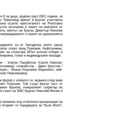
-9 за деца, родени през 2001 година, за
кс "Каменица Арена" в Бургас участваха
иона осуети пристигането на Ропотамо
нутно мълчание в памет на жертвите от
ите, кметът на Бургас Димитър Николов
 награждаването и прати на церемонията
жданите си от Звездичка, които заеха
ургас спорт, пред Поморие, Нефтохимик,
ение на спонсора МТел всички отбори и
пировка, топки и индивидуални награди.
к - Златин Панайотов /Свети Никола/;
фтохимик/; голмайстор - Димо Кръстев /
грач - Йоана Георгиева /Карнобат/, най-
енов /Черноморец/.
и фурор с изявите си, веднага след края
лен Георгиев. Той също връчи част от
амен Крумов, генералният секретар на
ия съвет на БФС-Бургас Николай Желев и
и премина под отличната организация на
 вторият от поредицата за "Купа Мтел",