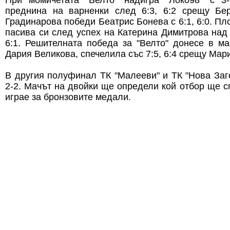
При момичетата "Велто" надигра "Локо98" с 3
преднина на варненки след 6:3, 6:2 срещу Бе
Градинарова победи Беатрис Бонева с 6:1, 6:0. П
пасива си след успех на Катерина Димитрова над 
6:1. Решителната победа за "Велто" донесе в ма
Дария Великова, спечелила със 7:5, 6:4 срещу Мар
В другия полуфинал ТК "Малееви" и ТК "Нова Заго
2-2. Мачът на двойки ще определи кой отбор ще с
играе за бронзовите медали.