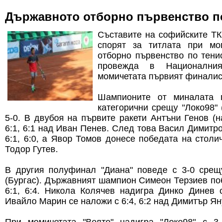
Държавното отборно първенство по
Съставите на софийските ТК 
спорят за титлата при мо
отборно първенство по тенис
провежда в Национални
момичетата първият финалист
Шампионите от миналата г
категорични срещу "Локо98" 
5-0. В двубоя на първите ракети Антъни Генов (н
6:1, 6:1 над Иван Пенев. След това Васил Димитр
6:1, 6:0, а Явор Томов донесе победата на столи
Тодор Гутев.
В другия полуфинал "Диана" поведе с 3-0 срещ
(Бургас). Държавният шампион Симеон Терзиев по
6:1, 6:4. Никола Колячев надигра Динко Динев с
Ивайло Марин се наложи с 6:4, 6:2 над Димитър Ян