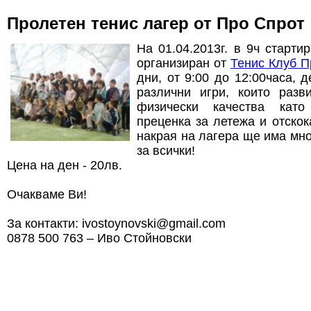
Пролетен тенис лагер от Про Спрот
На 01.04.2013г. в 9ч старти
организиран от
Тенис Клуб П
дни, от 9:00 до 12:00часа, 
различни игри, които разв
физически качества като
преценка за летежа и отскок
накрая на лагера ще има мно
за всички!
Цена на ден - 20лв.
Очакваме Ви!
За контакти: ivostoynovski@gmail.com
0878 500 763 – Иво Стойновски