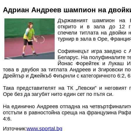
Адриан Андреев шампион на двойк
Държавният шампион на 
открито и в зала до 12 
спечели титлата на двойки 
турнир в зала в Оре, Франция
Софиянецът игра заедно с А
Беларус. На полуфиналите те
Йонас Форейтек и Лукаш Ир
това в двубоя за титлата Андреев и Згировски п
Дрейпър и Джейкъб Фиърнли с категоричното 6:2, 6
Така представителят на ТК „Левски” и неговият
Оре без да загубят нито един сет по пътя си.
На единично Андреев отпадна на четвъртфиналит
отстъпи в равностойна среща на французина Рафае
4:6.
Източник:
www.sportal.bg