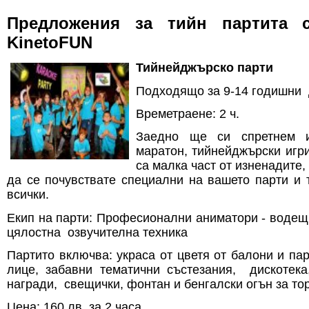
Предложения за тийн партита 
KinetoFUN
Тийнейджърско парти
Подходящо за 9-14 годишни
Времетраене: 2 ч.
Заедно ще си спретнем и
маратон, тийнейджърски игр
са малка част от изненадите,
да се почувствате специални на вашето парти и 
всички.
Екип на парти: Професионални аниматори - водещ
цялостна озвучителна техника
Партито включва: украса от цветя от балони и па
лице, забавни тематични състезания, дискотека
награди, свещички, фонтан и бенгалски огън за то
Цена: 160 лв. за 2 часа