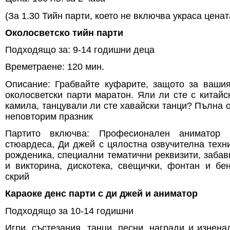
(За 1.30 Тийн парти, което не включва украса ценат
Околосветско тийн парти
Подходящо за: 9-14 годишни деца
Времетраене: 120 мин.
Описание: Грабвайте куфарите, защото за ваши
околосветски парти маратон. Яли ли сте с китайс
камила, танцували ли сте хавайски танци? Пълна 
неповторим празник
Партито включва: Професионален аниматор
стюардеса, Ди джей с цялостна озвучителна техни
рожденика, специални тематични реквизити, забав
и викторина, дискотека, свещички, фонтан и бе
скрий
Караоке денс парти с ди джей и аниматор
Подходящо за 10-14 годишни
Игри, състезания, танци, песни, награди и изнена