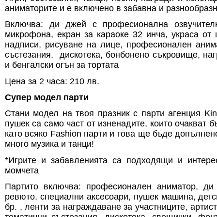
аниматорите и е включено в забавна и разнообразн
Включва: ди джей с професионална озвучителн
микрофона, екран за караоке 32 инча, украса от 
надписи, рисуване на лице, професионален аним
състезания, дискотека, бонбонено съкровище, на
и бенгалски огън за тортата
Цена за 2 часа: 210 лв.
Супер модел парти
Стани модел на твоя празник с парти агенция Ki
пушек са само част от изненадите, които очакват 
като всяко Fashion парти и това ще бъде допълнен
много музика и танци!
*Игрите и забавленията са подходящи и интере
момчета
Партито включва: професионален аниматор, ди
ревюто, специални аксесоари, пушек машина, детс
бр. , ленти за награждаване за участниците, артис
тематични състезания, дискотека, свещички, фон