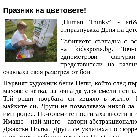
Празник на цветовете!
„
Human Thinks
” - art&
отпразнуваха Деня на дете
Събитието съвпадна с о
на
kidssports
.
bg
. Точ
еднометрови фигурк
представители на разли
очакваха своя разстрел от бои.
Първият художник беше Пепи, който след пъ
махове с четка, започна да удря смели петна
Той реши творбата си изцяло в жълто. 
майките си. Други не позволяваха никой да 
им процес. По-големите постигаха висоти в и
Имаше най-много автори-абстракционали
Джаксън Полък. Други се увличаха по сюрр
и плътните кубични петна на Пол Сезан.