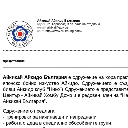
Айкикай Айкидо България
адрес:
гр. Карнобат, В сп. зала на стадиона
е-mail:
aikikai@abv.bg
сайт:
http://www.aikikai-bg.com//
представяне
Айкикай Айкидо България
е сдружение на хора пра
японско бойно изкуство Айкидо. Сдружението е създ
бивш Айкидо клуб “Нико”) Сдружението е представит
Център - Айкикай Хомбу Дожо и е редовен член на “Н
Айкикай България”.
Сдружението предлага:
- тренировки за начинаещи и напреднали
- работа с деца в специално обособените групи