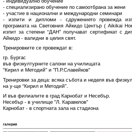
- индивидуално обучение
- специализирано обучение по самоотбрана за жени
- участие в национални и международни семинари
- изпити и дипломи - сдружението провежда из
програмата на Световния Айкидо Център ( Aikikai H
изпит за степени “ДАН” получават сертификат с ди
Айкидо - валидни в целия свят.
Тренировките се провеждат в:
гр. Бургас
във физкултурните салони на училищата
“Кирил и Методий” и "П.Р.Славейков"
Тренировки за деца: всяка събота и неделя във физку
на у-ще “Кирил и Методий”.
И във филиалите в град Карнобат и Несебър.
Несебър - в училище "Л. Каравелов"
Карнобат - в спортната зала на стадиона
галерия