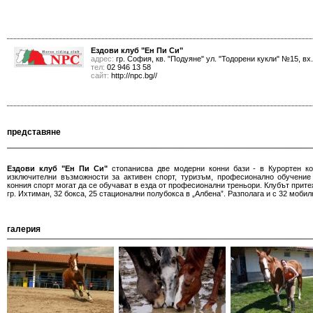
Ездови клуб "Ен Пи Си"
адрес:
гр. София, кв. "Подуяне" ул. "Тодорени кукли" №15, вх. 
тел:
02 946 13 58
сайт:
http://npc.bg//
представяне
Ездови клуб "Ен Пи Си"
стопанисва две модерни конни бази - в Курортен ко
изключителни възможности за активен спорт, туризъм, професионално обучение
конния спорт могат да се обучават в езда от професионални треньори. Клубът притеж
гр. Ихтиман, 32 бокса, 25 стационални полубокса в „Албена”. Разполага и с 32 мобил
галерия