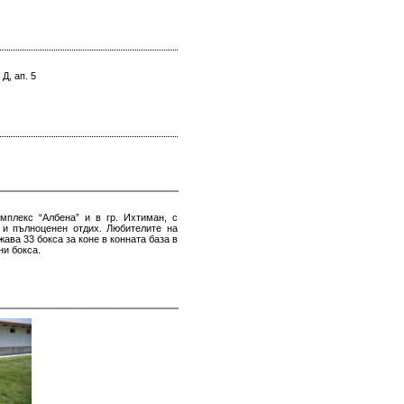
Д, ап. 5
мплекс “Албена” и в гр. Ихтиман, с
 и пълноценен отдих. Любителите на
ава 33 бокса за коне в конната база в
ни бокса.