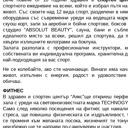
спортното ежедневие на всеки, който е избрал пътя н
живот. Със своите над 12 вида спорт, разделени в няк
оборудвана със съвременни уреди на водещата ма
скуош корт, зали за аеробни и бойни спортове, боксов
стдудио “ABSOLUT BEAUTY”, сауна, бани и съблек
идеалното място за всеки, решил да спортува, да
хвърли излишните килограми на боклука.
Залата разполага с професионални инструктори, к
собствената ви индивидуална програма, хранителна д
най-подходящия за вас спорт.
Не се колебайте, ако сте начинаещи. Винаги има нач
живот, изпълнен с енергия, радост и удоволствие
обичаш.
ФИТНЕС
В здравен и спортен център “Аякс”ще откриеш перф
зала с уреди на световноизвестната марка TECHNOG
Само след няколко посещения на фитнес ще намали
стреса, ще повишиш физическата си издръжливост, 
се променя към желаната посока, жизненият ти тон
неизбежно ще те направи по-самоуверен и щастлив.