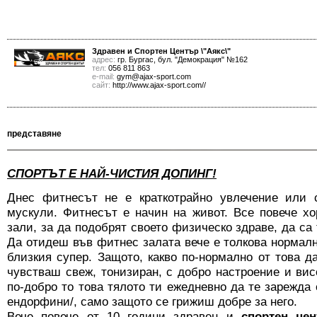
Здравен и Спортен Център \"Аякс\"
адрес:
гр. Бургас, бул. "Демокрация" №162
тел:
056 811 863
е-mail:
gym@ajax-sport.com
сайт:
http://www.ajax-sport.com//
представяне
СПОРТЪТ Е НАЙ-ЧИСТИЯ ДОПИНГ!
Днес фитнесът не е краткотрайно увлечение или 
мускули. Фитнесът е начин на живот. Все повече х
зали, за да подобрят своето физическо здраве, да са
Да отидеш във фитнес залата вече е толкова нормалн
близкия супер. Защото, какво по-нормално от това д
чувстваш свеж, тонизиран, с добро настроение и вис
по-добро то това тялото ти ежедневно да те зарежда 
ендорфини/, само защото се грижиш добре за него.
Вече повече от 10 години здравен и
спортен це