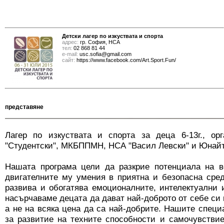
Детски лагер по изкуствата и спорта
адрес:
гр. София, НСА
тел:
02 868 81 44
е-mail:
usc.sofia@gmail.com
сайт:
https://www.facebook.com/Art.Sport.Fun/
представяне
Лагер по изкуствата и спорта за деца 6-13г., о
"Студентски", МКБППМН, НСА "Васил Левски" и Юнай
Нашата програма цели да разкрие потенциала на в
двигателните му умения в приятна и безопасна сре
развива и обогатява емоционалните, интелектуални
насърчаваме децата да дават най-доброто от себе си в
а не на всяка цена да са най-добрите. Нашите специ
за развитие на техните способности и самочувстви