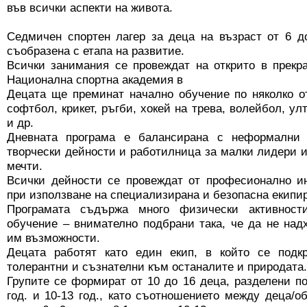
във всички аспекти на живота.
Седмичен спортен лагер за деца на възраст от 6 д
съобразена с етапа на развитие.
Всички занимания се провеждат на открито в прекр
Национална спортна академия в
Децата ще преминат начално обучение по няколко о
софтбол, крикет, ръгби, хокей на трева, волейбол, у
и др.
Дневната програма е балансирана с неформални 
творчески дейности и работилница за малки лидери 
мечти.
Всички дейности се провеждат от професионално ин
при използване на специализирана и безопасна екипир
Програмата съдържа много физически активност
обучение – внимателно подбрани така, че да не на
им възможности.
Децата работят като един екип, в който се подк
толерантни и съзнателни към останалите и природата.
Групите се формират от 10 до 16 деца, разделени по
год. и 10-13 год., като съотношението между деца/о