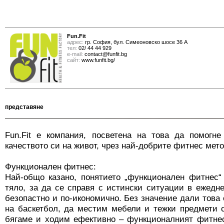
Fun.Fit
адрес:
гр. София, бул. Симеоновско шосе 36 А
тел:
02/ 44 44 929
е-mail:
contact@funfit.bg
сайт:
www.funfit.bg/
представяне
Fun.Fit e компания, посветена на това да помогн
качеството си на живот, чрез най-добрите фитнес мето
Функционален фитнес:
Най-общо казано, понятието „функционален фитнес“
тяло, за да се справя с истински ситуации в ежедне
безопастно и по-икономично. Без значение дали това 
на баскетбол, да местим мебели и тежки предмети с
бягаме и ходим ефективно – функционалният фитнес