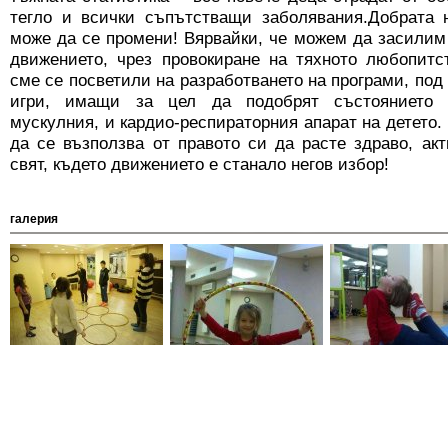
тегло и всички съпътстващи заболявания.Добрата 
може да се промени! Вярвайки, че можем да засилим
движението, чрез провокиране на тяхното любопитс
сме се посветили на разработването на програми, под
игри, имащи за цел да подобрят състоянието н
мускулния, и кардио-респираторния апарат на детето.
да се възползва от правото си да расте здраво, ак
свят, където движението е станало негов избор!
галерия