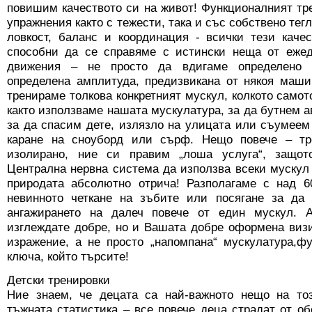
повишим качеството си на живот! Функционалният тр
упражнения както с тежести, така и със собствено тегл
ловкост, баланс и координация - всички тези каче
способни да се справяме с истински неща от ежед
движения – не просто да вдигаме определено к
определена амплитуда, предизвикана от някоя маши
тренираме толкова конкретният мускул, колкото самот
както използваме нашата мускулатура, за да бутнем а
за да спасим дете, излязло на улицата или съумеем
каране на сноуборд или сърф. Нещо повече – тр
изолирано, ние си правим „лоша услуга“, защо
Централна нервна система да използва всеки мускул 
природата абсолютно отрича! Разполагаме с над 
невинното четкане на зъбите или посягане за да
ангажирането на далеч повече от един мускул. 
изглеждате добре, но и Вашата добре оформена виз
изражение, а не просто „напомпана“ мускулатура,ф
ключа, който търсите!
Детски тренировки
Ние знаем, че децата са най-важното нещо на то
тъжната статистика – все повече деца страдат от о