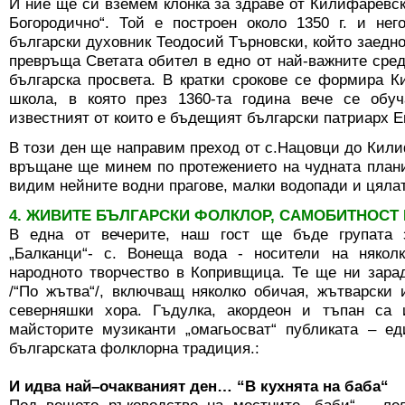
И ние ще си вземем клонка за здраве от Килифаревс
Богородично“. Той е построен около 1350 г. и нег
български духовник Теодосий Търновски, който заедно
превръща Светата обител в едно от най-важните сре
българска просвета. В кратки срокове се формира 
школа, в която през 1360-та година вече се обуч
известният от които е бъдещият български патриар
В този ден ще направим преход от с.Нацовци до Кили
връщане ще минем по протежението на чудната плани
видим нейните водни прагове, малки водопади и цялат
4. ЖИВИТЕ БЪЛГАРСКИ ФОЛКЛОР, САМОБИТНОСТ 
В една от вечерите, наш гост ще бъде групата 
„Балканци“- с. Вонеща вода - носители на някол
народното творчество в Копривщица. Те ще ни зара
/“По жътва“/, включващ няколко обичая, жътварски 
северняшки хора. Гъдулка, акордеон и тъпан са 
майсторите музиканти „омагьосват“ публиката – ед
българската фолклорна традиция.:
И идва най–очакваният ден… “В кухнята на баба“