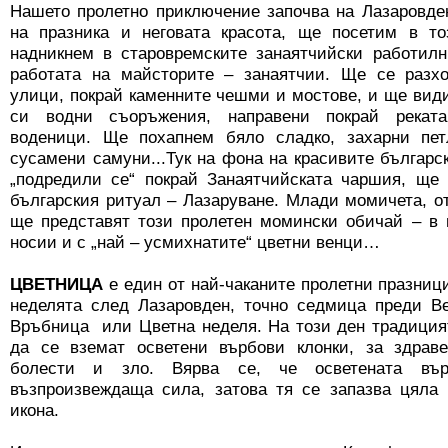
Нашето пролетно приключение започва на Лазаровде
на празника и неговата красота, ще посетим в т
надникнем в старовремските занаятчийски работи
работата на майсторите – занаятчии. Ще се разх
улици, покрай каменните чешми и мостове, и ще вид
си водни съоръжения, направени покрай реката
воденици. Ще похапнем бяло сладко, захарни пет
сусамени самуни...Тук на фона на красивите българс
„подредили се“ покрай Занаятчийската чаршия, ще 
българския ритуал – Лазаруване. Млади момичета, о
ще представят този пролетен момински обичай – в 
носии и с „най – усмихнатите“ цветни венци…
ЦВЕТНИЦА
е един от най-чаканите пролетни празниц
неделята след Лазаровден, точно седмица преди В
Връбница или Цветна неделя. На този ден традиция
да се вземат осветени върбови клонки, за здрав
болести и зло. Вярва се, че осветената въ
възпроизвеждаща сила, затова тя се запазва цяла
икона.