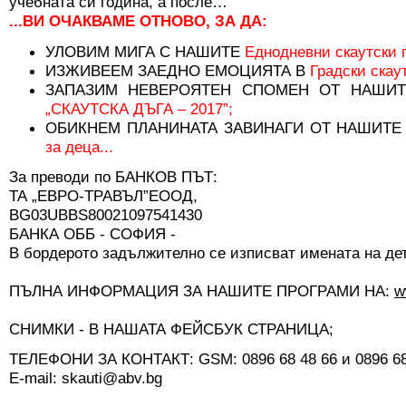
учебната си година, а после…
...ВИ ОЧАКВАМЕ ОТНОВО, ЗА ДА:
УЛОВИМ МИГА С НАШИТЕ
Еднодневни скаутски 
ИЗЖИВЕЕМ ЗАЕДНО ЕМОЦИЯТА В
Градски скау
ЗАПАЗИМ НЕВЕРОЯТЕН СПОМЕН ОТ НАШИ
„СКАУТСКА ДЪГА – 2017”;
ОБИКНЕМ ПЛАНИНАТА ЗАВИНАГИ ОТ НАШИТ
за деца...
За преводи по БАНКОВ ПЪТ:
ТА „ЕВРО-ТРАВЪЛ”ЕООД,
BG03UBBS80021097541430
БАНКА ОББ - СОФИЯ -
В бордерото задължително се изписват имената на дет
ПЪЛНА ИНФОРМАЦИЯ ЗА НАШИТЕ ПРОГРАМИ НА:
w
СНИМКИ - В НАШАТА ФЕЙСБУК СТРАНИЦА;
ТЕЛЕФОНИ ЗА КОНТАКТ: GSM: 0896 68 48 66 и 0896 68
E-mail: skauti@abv.bg