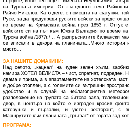
Гърците, известен още с имената Неуловимия, Хвър
на Турската империя. От съседното село Райковци
Райчо Николов. Като дете, с помощта на кратунки, то
Русе, за да предупреди руските войски за предстоящо
по време на Кримската война през 1853 г. Оттук е
войските си на път към Южна България по време на
Турска война /1877г./… А разпръснатите балкански ма
се вписали в декора на планината…Много история и
място…
ЗА НАШИТЕ ДОМАКИНИ:
Над селото, „кацнал“ на чуден зелен хълм, заобик
намира ХОТЕЛ ВЕЛИСТА – чист, спретнат, подреден. На
двама и трима, а в апартаментите на хотелската част 
е добре отоплен, а с големите си вътрешни простран
удобство и в случай на неблагоприятна метеорол
разположение на групата са битова зала, телевизион
двор, в центъра на който е изграден красив фонта
катерушки и пързалки, и уютен ресторант, с вк
Маршрутите към планината „тръгват“ от гората зад х
ПРОГРАМА: