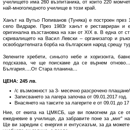
училището има 260 възпитаника, от които 220 момчет
най-многолюдното училище в този край.
Ханът на Вутьо Попиванов (Туняка) е построен през 1
село Видраре. През 1983г ханът е реставриран и е
оригинална възстановка на хан от ХІХ в. В една от с
скривалището на Васил Левски – организатор и рък
освободителната борба на българския народ срещу тур
Зелените хребети, синьото небе и хоризонта, бавн
подсказва, че ще поискаме да се върнем отново…
България….От Стара планина…
ЦЕНА: 245 лв.
/с възможност за 3- месечно разсрочено плащане/
Записването за лагера започва от 09.01.2017 год.
Внасянето на таксите за лагерите е от 09.01 до 17
Ние, от екипа на ЦМКСБ, ще ви помогнем да се от
ежедневие в училище, да забравите поне за „миг” на
Ще ви заредим с енергия и ентусиазъм, за да может