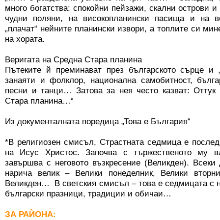
много богатства: спокойни пейзажи, скални острови и
чудни поляни, на високопланински пасища и на в
„плачат“ нейните планински извори, а топлите си мин
на хората.
Веригата на Средна Стара планина
Пътеките й преминават през българското сърце и „
занаяти и фолклор, национална самобитност, бълга
песни и танци… Затова за нея често казват: Оттук
Стара планина…“
Из документалната поредица „Това е България“
*В религиозен смисъл, Страстната седмица е после
на Исус Христос. Започва с тържественото му 
завършва с неговото възкресение (Великден). Всеки
нарича велик – Велики понеделник, Велики вторн
Великден… В светския смисъл – това е седмицата с н
български празници, традиции и обичаи…
ЗА РАЍОНА: