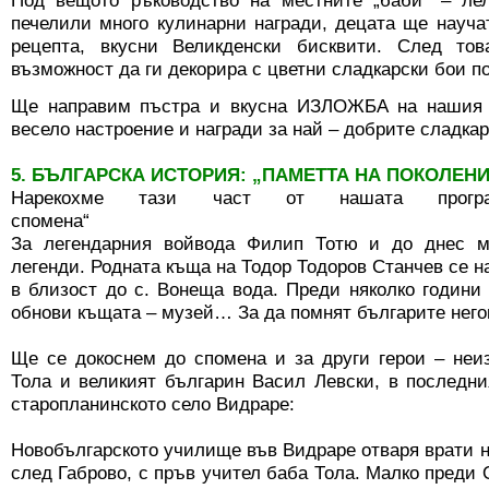
Под вещото ръководство на местните „баби“ – ле
печелили много кулинарни награди, децата ще научат
рецепта, вкусни Великденски бисквити. След то
възможност да ги декорира с цветни сладкарски бои по
Ще направим пъстра и вкусна ИЗЛОЖБА на нашия „
весело настроение и награди за най – добрите сладкар
5. БЪЛГАРСКА ИСТОРИЯ: „ПАМЕТТА НА ПОКОЛЕН
Нарекохме тази част от нашата прогр
спомена“
За легендарния войвода Филип Тотю и до днес ме
легенди. Родната къща на Тодор Тодоров Станчев се н
в близост до с. Вонеща вода. Преди няколко годин
обнови къщата – музей… За да помнят българите него
Ще се докоснем до спомена и за други герои – неи
Тола и великият българин Васил Левски, в последн
старопланинското село Видраре:
Новобългарското училище във Видраре отваря врати на 0
след Габрово, с пръв учител баба Тола. Малко преди 