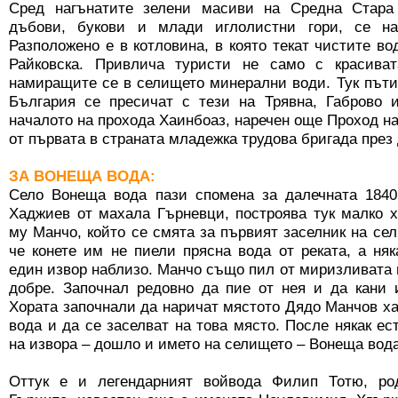
Сред нагънатите зелени масиви на Средна Стара 
дъбови, букови и млади иглолистни гори, се н
Разположено е в котловина, в която текат чистите во
Райковска. Привлича туристи не само с красива
намиращите се в селището минерални води. Тук път
България се пресичат с тези на Трявна, Габрово
началото на прохода Хаинбоаз, наречен още Проход на
от първата в страната младежка трудова бригада през 
ЗА ВОНЕЩА ВОДА:
Село Вонеща вода пази спомена за далечната 1840 
Хаджиев от махала Гърневци, построява тук малко 
му Манчо, който се смята за първият заселник на сел
че конете им не пиели прясна вода от реката, а ня
един извор наблизо. Манчо също пил от миризливата в
добре. Започнал редовно да пие от нея и да кани 
Хората започнали да наричат мястото Дядо Манчов хан
вода и да се заселват на това място. После някак ес
на извора – дошло и името на селището – Вонеща вода
Оттук е и легендарният войвода Филип Тотю, ро