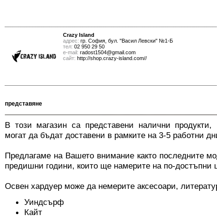
Crazy Island
адрес:
гр. София, бул. "Васил Левски" №1-Б
тел:
02 950 29 50
е-mail:
radost1504@gmail.com
сайт:
http://shop.crazy-island.com//
представяне
В този магазин са представени налични продукти, 
могат да бъдат доставени в рамките на 3-5 работни дн
Предлагаме на Вашето внимание както последните мод
предишни години, които ще намерите на по-достъпни 
Освен хардуер може да немерите аксесоари, литерату
Уиндсърф
Кайт