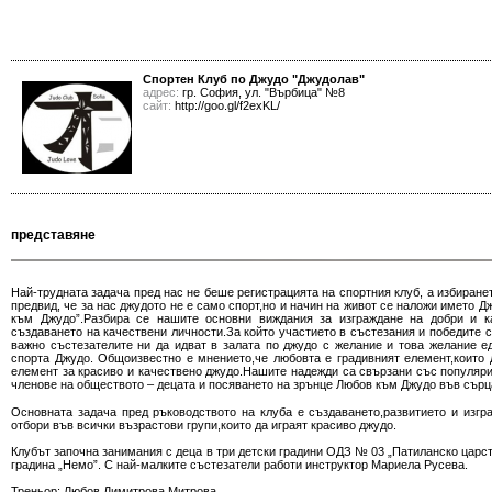
Спортен Клуб по Джудо "Джудолав"
адрес:
гр. София, ул. "Върбица" №8
сайт:
http://goo.gl/f2exKL/
представяне
Най-трудната задача пред нас не беше регистрацията на спортния клуб, а избиране
предвид, че за нас джудото не е само спорт,но и начин на живот се наложи името Д
към Джудо”.Разбира се нашите основни виждания за изграждане на добри и ка
създаването на качествени личности.За който участието в състезания и победите са
важно състезателите ни да идват в залата по джудо с желание и това желание 
спорта Джудо. Общоизвестно е мнението,че любовта е градивният елемент,които д
елемент за красиво и качествено джудо.Нашите надежди са свързани със популяри
членове на обществото – децата и посяването на зрънце Любов към Джудо във сърц
Основната задача пред ръководството на клуба е създаването,развитието и изгр
отбори във всички възрастови групи,които да играят красиво джудо.
Клубът започна занимания с деца в три детски градини ОДЗ № 03 „Патиланско царст
градина „Немо”. С най-малките състезатели работи инструктор Мариела Русева.
Треньор: Любов Димитрова Митрова