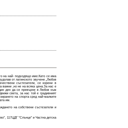
то на най- подходящо име.Като се има
жудолав от латинското звучене „Любов
чествени състезатели, се корени в
 важни ,но не на всяка цена.За нас е
един ден да се превърне в Любов към
вижи света, за нас той е градивният
зирането на спорта сред най-малките
ата им.
аждането на собствени състезатели и
во”, 117ЦДГ ”Слънце” и Частна детска