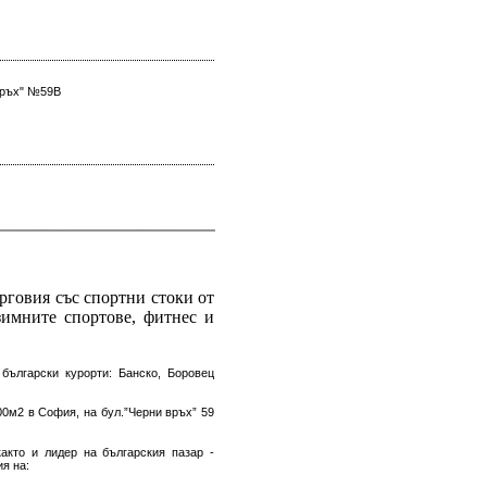
 Връх" №59В
рговия със спортни стоки от
 зимните спортове, фитнес и
български курорти: Банско, Боровец
00м2 в София, на бул.”Черни връх” 59
акто и лидер на българския пазар -
я на: