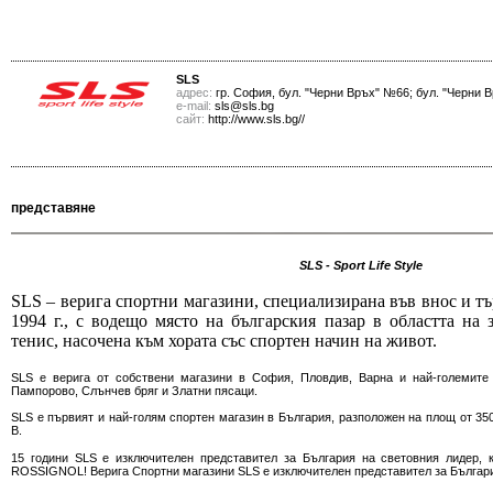
SLS
адрес:
гр. София, бул. "Черни Връх" №66; бул. "Черни
е-mail:
sls@sls.bg
сайт:
http://www.sls.bg//
представяне
SLS - Sport Life Style
SLS – верига спортни магазини, специализирана във внос и тъ
1994 г., с водещо място на българския пазар в областта на
тенис, насочена към хората със спортен начин на живот.
SLS е верига от собствени магазини в София, Пловдив, Варна и най-големите 
Пампорово, Слънчев бряг и Златни пясаци.
SLS е първият и най-голям спортен магазин в България, разположен на площ от 35
В.
15 години SLS е изключителен представител за България на световния лидер, к
ROSSIGNOL! Верига Спортни магазини SLS е изключителен представител за Българи