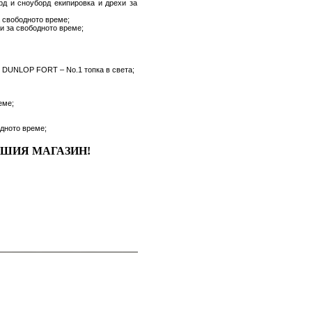
рд и сноуборд екипировка и дрехи за
а свободното време;
и за свободното време;
 DUNLOP FORT – No.1 топка в света;
еме;
одното време;
ВАШИЯ МАГАЗИН!