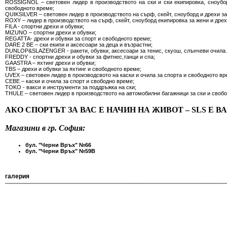
ROSSIGNOL – световен лидер в производството на ски и ски екипировка, сноубо
свободното време;
QUIKSILVER – световен лидер в производството на сърф, скейт, сноуборд и дрехи з
ROXY – лидер в производството на сърф, скейт, сноуборд екипировка за жени и дрех
FILA - спортни дрехи и обувки;
MIZUNO – спортни дрехи и обувки;
REGATTA- дрехи и обувки за спорт и свободното време;
DARE 2 BE – ски екипи и аксесоари за деца и възрастни;
DUNLOP&SLAZENGER - ракети, обувки, аксесоари за тенис, скуош, слънчеви очила.
FREDDY - спортни дрехи и обувки за фитнес,танци и спа;
GAASTRA – яхтинг дрехи и обувки;
TBS – дрехи и обувки за яхтинг и свободното време;
UVEX – световен лидер в производсвото на каски и очила за спорта и свободното вр
СЕВЕ – каски и очила за спорт и свободно време;
TOKO - вакси и инструменти за поддръжка на ски;
THULE – световен лидер в производството на автомобилни багажници за ски и своб
АКО СПОРТЪТ ЗА ВАС Е НАЧИН НА ЖИВОТ – SLS Е 
Магазини в гр. София:
бул. "Черни Връх" №66
бул. "Черни Връх" №59В
галерия